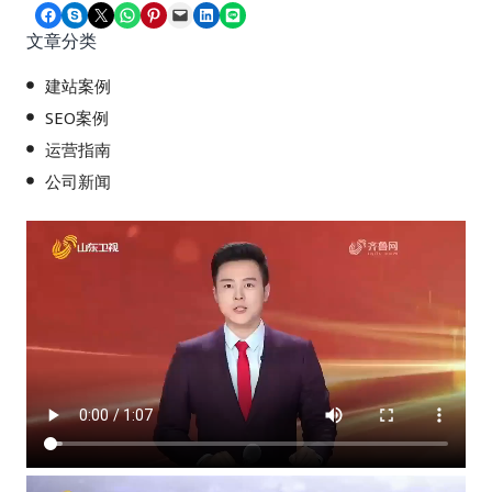
Share on Facebook
Share on Skype
Share on X
Share on WhatsApp
Share on Pinterest
Email this Page
Share on LinkedIn
Share on LINE
文章分类
建站案例
SEO案例
运营指南
公司新闻