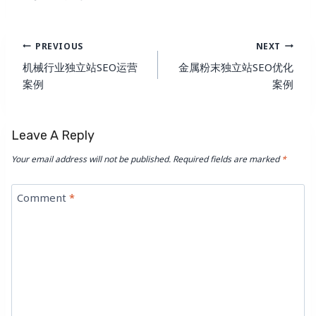
Post
PREVIOUS
NEXT
Navigation
机械行业独立站SEO运营
金属粉末独立站SEO优化
案例
案例
Leave A Reply
Your email address will not be published.
Required fields are marked
*
Comment
*