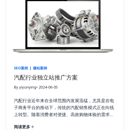
营销、Facebook营销三大线上营销渠道的推广策略,
为农机企业系统性地制定出一整套行之有效的线上营
销推广解决方案。
SEO案例
|
建站案例
汽配行业独立站推广方案
By yiyunying
• 2024-06-05
汽配行业近年来在全球范围内发展迅猛，尤其是在电
子商务平台的推动下，传统的汽配销售模式正在向线
上转型。随着消费者对便捷、高效购物体验的需求增
加，汽配企业需要通过建立独立站来增强品牌形象、
阅读更多
提升客户体验、扩展市场覆盖面。独立站不仅能够避