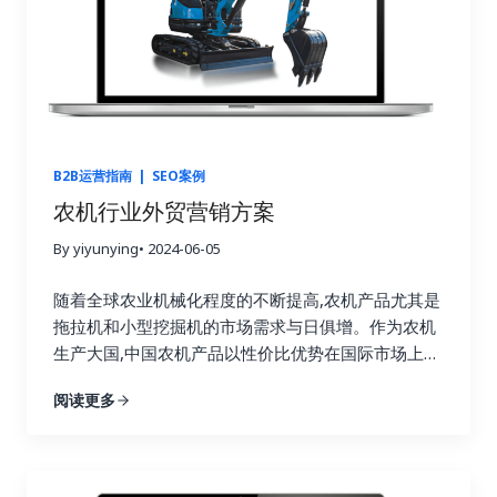
B2B运营指南
|
SEO案例
农机行业外贸营销方案
By yiyunying
• 2024-06-05
随着全球农业机械化程度的不断提高,农机产品尤其是
拖拉机和小型挖掘机的市场需求与日俱增。作为农机
生产大国,中国农机产品以性价比优势在国际市场上极
具竞争力。但如何精准高效地触达目标客户,实现规模
阅读更多
化销售,成为制约中国农机企业拓展国际市场的关键瓶
颈。 本白皮书深入分析了中国农机产品目前在国际市
场的竞争格局,明确了产品的主要竞争优势和适合定位
的目标市场,并重点研究了阿里巴巴国际站、独立网站