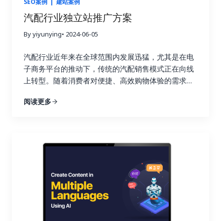
SEO案例
|
建站案例
汽配行业独立站推广方案
By yiyunying
• 2024-06-05
汽配行业近年来在全球范围内发展迅猛，尤其是在电
子商务平台的推动下，传统的汽配销售模式正在向线
上转型。随着消费者对便捷、高效购物体验的需求增
加，汽配企业需要通过建立独立站来增强品牌形象、
阅读更多
提升客户体验、扩展市场覆盖面。独立站不仅能够避
免平台的佣金压力，还能通过精准的营销策略和数据
分析，实现对客户需求的深度挖掘和个性化服务的提
供。因此，为了在激烈的市场竞争中脱颖而出，打造
一个具有吸引力和竞争力的汽配行业独立站成为企业
的重要战略之一。