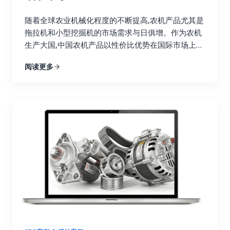
随着全球农业机械化程度的不断提高,农机产品尤其是
拖拉机和小型挖掘机的市场需求与日俱增。作为农机
生产大国,中国农机产品以性价比优势在国际市场上极
具竞争力。但如何精准高效地触达目标客户,实现规模
阅读更多
化销售,成为制约中国农机企业拓展国际市场的关键瓶
颈。 本白皮书深入分析了中国农机产品目前在国际市
场的竞争格局,明确了产品的主要竞争优势和适合定位
的目标市场,并重点研究了阿里巴巴国际站、独立网站
营销、Facebook营销三大线上营销渠道的推广策略,
为农机企业系统性地制定出一整套行之有效的线上营
销推广解决方案。