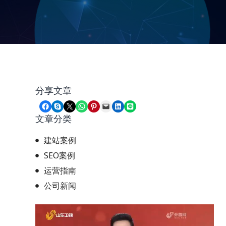
分享文章
Share on Facebook
Share on Skype
Share on X
Share on WhatsApp
Share on Pinterest
Email this Page
Share on LinkedIn
Share on LINE
文章分类
建站案例
SEO案例
运营指南
公司新闻