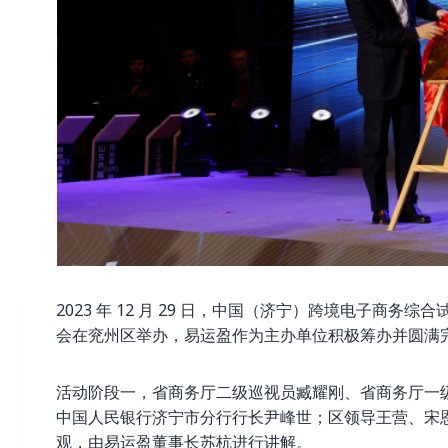
2023 年 12 月 29 日，中国（济宁）跨境电子商
会在兖州区举办，易运盈作为主办单位积极筹办并圆满
活动阶段一，省商务厅二级巡视员臧耀刚、省商务厅一
中国人民银行济宁市分行行长尹峰世；区领导王营、宋
观，由易运盈董事长苏杭进行讲解。