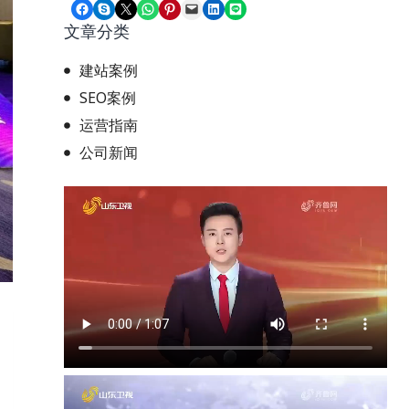
Share on Facebook
Share on Skype
Share on X
Share on WhatsApp
Share on Pinterest
Email this Page
Share on LinkedIn
Share on LINE
文章分类
建站案例
SEO案例
运营指南
公司新闻