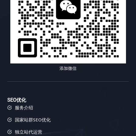
SEO比英文SEO更难吗？难度体现在哪些方面？ A1:
程。为了吸引更多学员并提升转化率，平台可以采用
内容，并获得更多的链接和分享，从而提升你的网站
高级应用的维度分析功能，深入挖掘关键词背后的用
是的，通常情况下，小语种SEO比英文SEO更具挑战
以下内容多样化策略： 五、内容多样化策略的未来展
流量和排名。这可以帮助你更好地理解你的目标受
户需求，找到更精准的长尾关键词，避免与竞争激烈
性。这不仅仅是语言的差异，更体现在多个方面。首
望：如何引领内容营销新潮流？ 随着技术的不断进步
众，并创建更能引起他们共鸣的内容。 2. 影响力人物
的头部关键词正面交锋，提升网站排名和流量。我们
先，小语种SEO可用的资源相对匮乏，包括关键词研
和用户需求的不断变化，内容多样化策略也在不断进
识别：找到关键人物，扩大影响力 Buzzsumo 可以帮
还可以通过 Search Console 了解用户在搜索引擎中
究工具、SEO专业人员以及高质量的本地化服务。其
化。以下是一些值得关注的未来趋势： 六、总结：内
助你找到在你的行业领域具有影响力的人物，并分析
使用的搜索查询，以及网站在搜索结果中的点击率和
次，进行市场调研的难度更大，因为你需要深入了解
容多样化策略，网站运营的制胜法宝 在信息过载的互
他们的社交媒体活动、内容偏好以及受众群体。通过
平均排名，进一步挖掘用户需求，优化网站内容和导
目标市场的文化背景、用户搜索行为以及语言习惯的
联网时代，内容多样化策略已经成为网站运营的制胜
与影响力人物合作，你可以扩大你的品牌影响力，并
航结构。此外，我们还可以利用 Google Analytics 的
细微差别。此外，竞争对手分析也更加复杂，你需要
法宝。通过提供丰富多样的、高质量的内容，满足不
获得更多高质量的链接。与影响力人物建立关系，可
Landing Page 报告，分析哪些页面吸引了最多的搜
识别并分析使用相同小语种的目标竞争对手，了解他
同用户的个性化需求，才能在激烈的市场竞争中脱颖
以帮助你将你的内容推广到更广泛的受众，并提升你
索流量，并针对这些页面进行优化，例如改进标题、
们的策略和优势。最后，技术性SEO的挑战也不容忽
而出，吸引并留住用户，最终实现网站流量的持续增
的品牌知名度，为你的业务带来更多机会。与影响力
描述、内容等等，提高转化率，最终提升网站的整体
添加微信
视，例如需要确保网站在不同语言版本下的速度和移
长和商业目标的达成。 以下是一些关键的成功因素：
人物建立关系是链接建设的重要组成部分，因为它可
表现。 三、流量宝藏，挖掘潜在流量入口： 你的网
动端适配性。 Q2: 我不懂小语种，如何有效地进行小
只有将内容多样化策略与其他营销策略相结合，并根
以帮助你获得来自权威网站的链接，并扩大你的品牌
站流量从哪里来？除了搜索引擎，还有很多潜在的流
语种SEO？有哪些可行的策略？ A2: 即使不懂小语
据市场变化和用户反馈不断进行调整和优化，才能最
影响力，从而提升你的网站排名和品牌知名度。这可
量入口，例如社交媒体、外部链接、邮件营销、付费
种，您仍然可以有效地进行小语种SEO。关键在于找
大化内容营销的效果，实现网站的长期可持续发展。
以为你带来更多的曝光率和可信度。 五、实战技巧：
广告等等。通过 Google Analytics 的流量获取报告，
SEO优化
到合适的合作伙伴和工具。您可以与专业的翻译服务
易运盈（Yiyunying）是一家专业的数字营销机构，
如何有效地进行链接建设？ 有效的链接建设需要策略
我们可以全面追踪流量来源，评估不同渠道的转化效
服务介绍
提供商或本地化专家合作，他们可以帮助您进行关键
专注于为企业提供全面的搜索引擎优化（SEO）服
和技巧。以下是一些经过验证的链接建设策略，可以
果，找到最有效的流量入口，并进行重点优化。例
词研究、内容创作、网站翻译和本地化适配。选择合
务。凭借多年的行业经验和专业的团队，易运盈致力
帮助你获得更多高质量的反向链接，提升你的网站排
如，我们可以通过多渠道漏斗模型分析用户转化路
国家站群SEO优化
适的翻译工具并由母语人士进行审校也至关重要，以
于帮助客户提升网站在搜索引擎中的排名，增加有机
名和流量。 策略…
径，找出对转化贡献最大的渠道，并针对不同渠道制
独立站代运营
确保内容的准确性、流畅性和文化相关性。此外，您
流量，推动业务增长。我们的使命是通过科学的SEO
定个性化的推广策略，最大化每个渠道的价值。我们