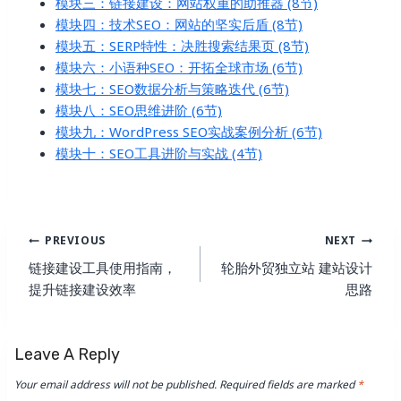
模块三：链接建设：网站权重的助推器 (8节)
模块四：技术SEO：网站的坚实后盾 (8节)
模块五：SERP特性：决胜搜索结果页 (8节)
模块六：小语种SEO：开拓全球市场 (6节)
模块七：SEO数据分析与策略迭代 (6节)
模块八：SEO思维进阶 (6节)
模块九：WordPress SEO实战案例分析 (6节)
模块十：SEO工具进阶与实战 (4节)
Post
PREVIOUS
NEXT
Navigation
链接建设工具使用指南，
轮胎外贸独立站 建站设计
提升链接建设效率
思路
Leave A Reply
Your email address will not be published.
Required fields are marked
*