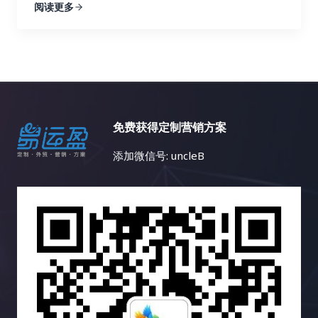
阅读更多
更高的市场份额。 二、小语种搜索引擎优化工具箱：
长、品牌影响力的提升以及商业目标的全面达成。
存在的问题，并提供解决方案，让你可以更好地优化
者面对海量的数据却感到不知所措，如同身处迷雾之
武装你的网站，征服全球 想要在小语种搜索引擎优化
二、内容多样化策略的武器库：如何让你的网站“百花
你的网站，并获得更好的搜索引擎排名和更多的流
中，难以找到提升网站流量和转化率的有效途径。他
的战场上取得胜利，你需要一套强大的工具来武装你
齐放”？ 内容多样化策略的核心在于，根据目标用户
量。 1. 反向链接分析：洞察竞争对手，发现链接机会
们渴望找到开启流量宝藏的金钥匙，却苦于缺乏系统
的网站。以下是一些经过实战检验的利器，它们涵盖
的精准画像和网站的整体战略定位，选择最合适的内
Semrush 的反向链接分析功能可以帮助你分析竞争对
的数据分析方法和技巧。本文将深入探讨十个数据分
了关键词研究、网站分析、竞争对手分析、翻译和内
容形式，并将这些不同的内容形式有机地结合在一
手的反向链接情况，包括链接数量、链接质量、链接
析的高级技巧，尤其关注 Google Analytics 等高级应
容优化等多个方面。它们能够帮助你提升网站排名，
起，构建一个完整、和谐、充满活力的内容生态系
来源等等。通过分析竞争对手的链接策略，你可以找
用，帮助你解锁流量密码，挖掘 SEO 金矿，让你的网
吸引更多目标用户。 三、小语种搜索引擎优化的最佳
统。以下是一些常用的内容形式及其应用场景： 三、
到潜在的链接建设目标，并制定更有效的链接建设策
站像火箭一样腾飞，从此告别数据焦虑，拥抱数据带
实践：精耕细作，成就卓越 除了使用合适的工具外，
免费获得定制营销方案
内容多样化策略的实施蓝图：如何打造一个内容丰富
略。Semrush 还可以帮助你识别有毒链接，这些链接
来的无限可能。通过学习这些技巧，你将能够更深入
你还需要掌握一些小语种搜索引擎优化的最佳实践。
的网站？ 步骤 详细说明 1. 深入洞察目标用户 不仅仅
可能会损害你的网站排名，及时清理这些链接至关重
地理解用户行为，优化网站内容和结构，提升网站在
添加微信号: uncleB
这些实践可以帮助你最大化搜索引擎优化的效果，并
是了解用户的基本人口统计学信息，更要深入挖掘他
要。了解竞争对手的链接配置文件可以帮助你识别链
搜索引擎中的排名，最终实现业务的持续增长。 一、
获得长期稳定的排名提升。 四、小语种搜索引擎优化
们的兴趣爱好、痛点需求、内容偏好、信息获取渠
接建设机会，并制定更有效的策略，从而在竞争中占
告别迷茫，精准定位你的目标用户： 你是否真正了解
工具对比：选择最适合你的武器 工具类型 功能 适用
道、行为习惯、心理动机、价值观等，构建完整而精
据优势，并避免一些常见的错误。 2. 链接建设工具：
你的目标用户？他们是谁？他们来自哪里？他们想要
场景 关键词研究工具 关键词挖掘、竞争分析、搜索
准的用户画像，为内容创作提供方向。可以使用用户
简化流程，提高效率 Semrush 的链接建设工具可以
什么？他们的年龄、性别、职业、兴趣爱好、消费习
量分析 寻找目标关键词，分析关键词竞争程度 网站
调研、数据分析、用户访谈、竞品分析等方法进行用
帮助你自动化链接建设流程，例如寻找潜在的链接合
惯等等，这些看似简单的信息构成了用户画像的核心
分析工具 流量统计、用户行为分析、页面访问量分析
户洞察。 2. 精准制定内容策略 基于对目标用户的深
作伙伴、发送外联邮件、跟踪链接建设进度等等。这
要素，而这些问题的答案都隐藏在数据这座宝藏之
了解网站运营状况，找出问题所在 竞争对手分析工具
刻理解和网站的整体战略目标，制定一个清晰、具
个工具可以大大提高你的链接建设效率，节省你的时
中。通过 Google Analytics 等高级应用的用户细分功
竞争对手网站分析、关键词排名分析、反向链接分析
体、可执行的内容策略，包括内容主题、内容形式、
间和精力，让你可以专注于更重要的搜索引擎优化工
能，我们可以像剥洋葱一样层层深入，细致入微地洞
了解竞争对手的策略，制定竞争策略 翻译工具 文本
发布频率、推广渠道、预算分配、团队协作、绩效评
作。它还可以帮助你管理你的外联活动，并跟踪你的
察用户行为，构建精准的用户画像，不再盲目摸索，
翻译、网站翻译、文档翻译 克服语言障碍，进行网站
估等。内容策略需要与网站的整体营销策略相一致，
链接建设成果，让你对链接建设的效果一目了然，并
而是有的放矢地进行内容创作和推广。例如，通过分