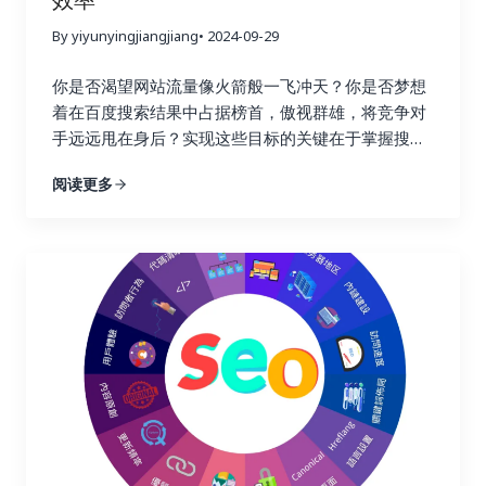
By yiyunyingjiangjiang
• 2024-09-29
你是否渴望网站流量像火箭般一飞冲天？你是否梦想
着在百度搜索结果中占据榜首，傲视群雄，将竞争对
手远远甩在身后？实现这些目标的关键在于掌握搜索
引擎优化的精髓，而链接建设正是其中最为重要的环
阅读更多
节！不要再浪费宝贵的时间和精力在低效的搜索引擎
优化策略上！这篇终极指南将为你揭开链接建设的秘
密，手把手教你如何利用 Ahrefs、Semrush 和
Buzzsumo 这三大神器，轻松提升链接建设效率，让
你的网站在竞争激烈的线上世界中脱颖而出，成为行
业领军者！ 一、链接建设的重要性：为什么它如此重
要？ 在搜索引擎优化这个复杂而精妙的领域中，链接
就好比一张张珍贵的选票，每一张都代表着对你网站
权威性和可信度的认可。高质量的链接越多，搜索引
擎就越信任你的网站，你的排名自然也就越高。这就
好比现实生活中的社交圈，朋友越多，人脉越广，你
的影响力也就越大。链接建设不仅仅关乎排名，更关