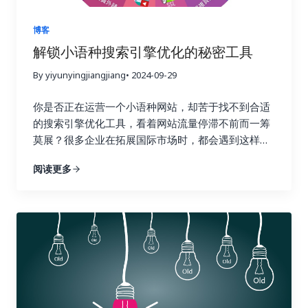
乎你的在线业务的整体成功与长远发展。一个强大的
链接配置文件不仅可以带来更高的品牌知名度和更多
博客
的推荐流量，更能建立起坚实的用户信任，为你的业
解锁小语种搜索引擎优化的秘密工具
务带来持续的增长动力。忽视链接建设，就像建造一
By yiyunyingjiangjiang
• 2024-09-29
座空中楼阁，看似华丽，实则根基不稳，随时可能坍
塌。试想一下，如果你的网站缺乏来自其他权威网站
你是否正在运营一个小语种网站，却苦于找不到合适
的认可，搜索引擎又该如何判断你的网站的价值和可
的搜索引擎优化工具，看着网站流量停滞不前而一筹
信度呢？ 二、Ahrefs：全能型搜索引擎优化工具，挖
莫展？很多企业在拓展国际市场时，都会遇到这样的
掘链接宝藏 Ahrefs 就像一位经验丰富的侦探，拥有
困境。你并不孤单，别担心，你并非孤军奋战。在全
强大的数据分析能力，可以帮助你深入挖掘竞争对手
阅读更多
球化的浪潮下，越来越多的企业开始将目光投向海外
的链接策略，发现潜在的链接机会，并制定更有效的
市场。这意味着小语种市场蕴藏着巨大的潜力，小语
搜索引擎优化策略。它提供了全面的搜索引擎优化数
种搜索引擎优化也随之变得越来越重要。掌握正确的
据分析功能，从关键词研究到竞争对手分析，再到网
搜索引擎优化工具，就像找到了一把打开国际市场大
站审核，Ahrefs 都能帮你轻松搞定，让你在搜索引擎
门的金钥匙，能够帮助你的网站在全球范围内获得更
优化的战场上运筹帷幄，决胜千里。它可以帮助你了
高的曝光率和流量。有效的搜索引擎优化策略可以帮
解你的网站在哪些方面需要改进，以及如何更好地优
助你吸引目标用户，提升品牌知名度，最终带来更高
化你的网站以获得更高的排名和更多的流量。 1. 竞争
的转化率和收益。 这篇文章将为你揭秘一系列强大且
对手分析：知己知彼，百战不殆 使用 Ahrefs 的网站
高效的小语种搜索引擎优化工具。我们会深入探讨每
分析功能，只需输入竞争对手的域名，即可全面了解