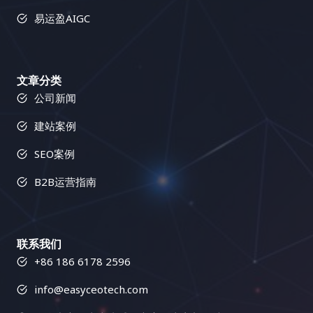
可以利用多语言SEO工具来跟踪关键词排名、网站流
策略和数据驱动的方法，助力客户在数字化竞争中取
还可以通过高级应用的推荐报告功能，了解哪些网站
易运盈AIGC
量和用户行为，以便不断优化您的SEO策略。 Q3: 进
得领先优势。 模块二：内容营销与SEO的完美结合 (8
为你的网站带来了流量，从而加强与这些网站的合
行小语种SEO有哪些关键步骤？可以详细阐述每个步
节详细教程) 更多模块
作，拓展更多流量入口，形成良性循环。此外，我们
骤吗？ A3: 进行小语种SEO的关键步骤可以概括为以
还可以通过高级应用的 Campaign URL Builder 工
下几个方面： Q4: 如何选择适合我的小语种SEO工
具，创建带有追踪参数的链接，更精准地追踪不同营
文章分类
具？有哪些因素需要考虑？ A4: 选择适合你的小语种
销活动的流量和转化效果，评估不同营销活动的投资
公司新闻
SEO工具需要考虑以下几个因素： Q5:…
回报率，从而优化营销策略，提高营销效率。 四、转
建站案例
化率提升，优化用户体验的魔法： 用户来到你的网站
后，是否完成了你期望的操作？例如注册、购买、订
SEO案例
阅、下载等等。通过 Google Analytics 的转化目标设
置和转化路径分析，我们可以追踪用户的行为轨迹，
B2B运营指南
分析用户在网站上的每一个点击、每一个停留，找出
用户体验的瓶颈，并进行优化，从而提高转化率。例
如，我们可以通过页面分析工具，识别用户流失率较
联系我们
高的页面，并针对性地进行优化，例如改进页面布
+86 186 6178 2596
局、简化操作流程、提供更清晰的引导等等，提升用
户体验和转化率。我们还可以通过高级应用的事件跟
info@easyceotech.com
踪功能，追踪用户在网站上的特定行为，例如点击按
钮、提交表单、观看视频等等，更精细地分析用户行