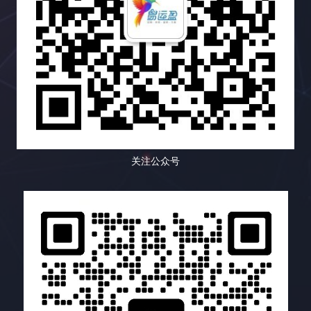
本地化 内容优化工具 语法检查、拼写检查、可读性
并根据市场变化和用户反馈进行动态调整。 3. 高质量
根据数据进行优化调整。使用 Semrush 的链接建设
析用户来源，我们可以了解哪些渠道带来的用户质量
分析 提升网站内容质量，优化用户体验 这个表格列
内容创作 内容为王，优质的内容是吸引用户的基石。
工具可以简化链接建设流程，并提高你的效率，让你
更高，哪些渠道的转化率更高，从而调整推广策略，
举了一些常用的搜索引擎优化工具类型及其功能和适
确保内容的原创性、专业性、实用性、趣味性、可读
事半功倍，更快地获得结果。 四、Buzzsumo：内容
优化预算分配，最大化投资回报率。我们还可以通过
用场景。选择合适的工具可以帮助你更高效地进行小
性、 shareability 和 SEO 友好性，避免内容的同质
营销利器，打造病毒式传播 Buzzsumo 就像一位社交
高级应用的用户行为分析功能，例如页面浏览深度、
语种搜索引擎优化。不同的工具有不同的优缺点，你
化和低质量。可以邀请行业专家、KOL、用户等参与
媒体专家，可以帮助你找到热门话题、影响力人物以
事件跟踪、用户流程等等，了解用户在网站上的浏览
需要根据自己的需求和预算进行选择。 五、开启你的
内容创作，提升内容的权威性和影响力。 4. 多渠道内
及病毒式传播的内容，从而提升你的内容营销效果。
路径、点击行为、停留时间、转化路径等等，深入挖
小语种搜索引擎优化之旅：从今天开始，走向世界 小
容推广 将创作好的内容通过多种渠道进行推广，例如
它可以帮助你了解哪些内容在你的行业中表现最佳，
掘用户需求和痛点，为内容创作和产品优化提供强有
语种搜索引擎优化虽然充满挑战，但也充满了机遇。
社交媒体平台、搜索引擎优化、邮件营销、KOL 合
并为你提供内容创作灵感，让你在内容营销的战场上
力的数据支持。此外，我们还可以利用用户 ID 功
选择合适的工具，掌握正确的策略，你的网站就能在
作、付费广告、PR传播、社群运营、线下活动、内容
无往不利，打造爆款内容，吸引大量的流量和关注，
能，将不同设备上的用户行为数据关联起来，更全面
关注公众号
全球市场中大放异彩。 六、结语：小语种搜索引擎优
合作、跨平台推广等，最大化内容的曝光度和影响
并最终提升你的网站排名和品牌知名度。 1. 内容研
地了解用户行为轨迹，描绘出更加完整和立体的用户
化，未来可期 随着全球化的不断深入，小语种搜索引
力，触达更广泛的目标用户。 5. 数据驱动持续优化
究：紧跟热点，创作爆款内容 Buzzsumo 可以帮助你
画像，从而更好地服务用户，提升用户体验。 二、洞
擎优化的重要性日益凸显。它不再是一个可选项，而
持续跟踪内容的传播效果，收集用户反馈，分析用户
找到在社交媒体上被广泛分享的内容，并分析这些内
察先机，关键词研究的秘密武器： 关键词是 SEO 的
是一个必选项。对于想要拓展国际市场的企业来说，
行为数据，例如页面浏览量、跳出率、停留时间、转
容的主题、格式、推广策略等等。通过内容研究，你
基石，是连接用户和网站的桥梁。仅仅依靠简单的关
掌握小语种搜索引擎优化技巧至关重要。虽然挑战重
化率等，并根据数据分析结果不断优化内容策略，提
可以了解目标受众的兴趣和需求，并创作更具吸引力
键词搜索量分析远远不够，我们需要更深入地了解用
重，但只要你选择合适的工具，制定有效的策略，并
升内容的 ROI，实现内容营销的精细化运营，不断提
的内容，从而吸引更多的链接和分享。Buzzsumo 还
户搜索行为背后的意图。通过 Google Analytics 与
持续学习和改进，就能在全球市场中取得成功。小语
升内容的质量和用户体验。 四、内容多样化策略的实
可以帮助你识别热门话题和趋势，让你始终走在内容
Google Search Console 的关联，我们可以深入挖掘
种搜索引擎优化，未来充满希望，让我们一起迎接这
战案例：如何让你的网站流量翻倍？ 让我们以一个在
创作的前沿，抓住热点，创造爆款。了解哪些内容在
用户搜索意图、相关关键词以及关键词的竞争程度，
个充满机遇的时代！ FAQ：常见问题解答 Q1: 小语种
线教育平台为例，该平台专注于提供编程技能培训课
你的行业中表现最佳，可以帮助你创作更具吸引力的
从而制定更有效的关键词策略。例如，我们可以利用