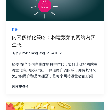
一种工具的功能和优势，并提供一些实际操作的建
他们的反向链接情况。你可以分析他们的链接来源、
议，帮助你克服语言障碍，精准定位目标用户，让你
链接类型、锚文本等等，从中学习他们的成功经验，
的网站在国际竞争中脱颖而出，最终实现业务的蓬勃
并找到可以借鉴的链接建设策略。更重要的是，你可
发展。做好准备，一起开启小语种搜索引擎优化的奇
以识别竞争对手获得链接的网站，并尝试从相同的网
妙旅程！ 一、小语种搜索引擎优化的挑战与机遇：扬
站获取链接。这是一种非常有效的链接建设策略，可
博客
帆出海，乘风破浪 在进军国际市场时，小语种搜索引
以让你事半功倍，快速提升你的网站排名。通过深入
内容多样化策略：构建繁荣的网站内容
擎优化无疑是一块难啃的骨头。它不像英语搜索引擎
分析竞争对手的链接，你可以了解他们的优势和劣
生态
优化那样有丰富的资源和工具。与主流语言英语相
势，并制定更具针对性的链接建设策略，从而在竞争
比，小语种搜索引擎优化面临着诸多挑战，例如西班
中占据优势。 2. 关键词研究：精准定位，事半功倍
By yiyunyingjiangjiang
• 2024-09-29
牙语、德语、法语、意大利语、葡萄牙语、俄语、日
Ahrefs 的关键词研究功能可以帮助你找到与你的行业
语、韩语、阿拉伯语等等，每一个语种都有其独特的
摘要 在当今信息爆炸的数字时代，如何让你的网站在
相关的关键词，并分析这些关键词的搜索量、竞争程
语法和文化背景。这使得搜索引擎优化策略的制定更
海量信息中脱颖而出，抓住用户的眼球，并将其转化
度以及排名情况。通过关键词研究，你可以找到潜在
加复杂，我们需要针对不同的语言和文化制定不同的
为忠实用户和品牌拥趸，是每个网站运营者都必须认
的链接建设目标，例如与你行业相关的博客、论坛和
策略。 首先，语言障碍是显而易见的。不懂小语种，
真思考的战略性问题。内容多样化策略，正是解决这
新闻网站。你还可以使用 Ahrefs 来分析哪些关键词
阅读更多
就很难理解目标市场的用户需求、搜索习惯和文化背
一难题的关键所在。本文将深入探讨内容多样化策略
为你的竞争对手带来了最多的流量，并以此为参考，
景，更难以进行有效的关键词研究和内容创作。你可
的核心理念，并详细阐述如何利用博客文章、案例研
优化你的关键词策略，从而获得更多的搜索流量。找
能需要借助翻译工具或者专业的翻译人员，这无疑会
究、视频、信息图表、互动内容等多种内容形式，构
到合适的关键词是链接建设的关键，因为它可以帮助
增加成本和时间。 其次，市场差异也是一个重要的挑
建一个内容丰富、形式多样、引人入胜的网站内容生
你找到相关的链接机会，并创建更有针对性的内容，