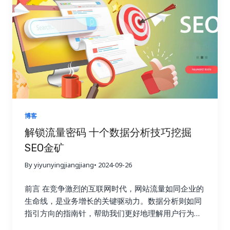
战。不同国家和地区的文化、消费习惯、法律法规等
态，最终实现网站流量的持续增长、用户参与度的显
吸引目标受众的关注，并最终获得链接。 3. 内容探
都存在差异，需要针对不同的市场制定不同的搜索引
著提升以及商业目标的全面达成。 一、告别内容同质
索：打造爆款内容，吸引高质量链接 Ahrefs 的内容
擎优化策略。例如，在某些国家，某些特定产品或服
化：为何内容多样化至关重要？ 想象一下，如果一个
探索功能可以帮助你找到在社交媒体上表现优异的内
务的推广可能会受到限制，你需要了解目标市场的相
花园里只种植着单一品种的花卉，即使再娇艳欲滴，
容。你可以分析这些内容的主题、格式、推广策略等
关法律法规。 再次，竞争激烈也是一个不容忽视的问
也会让人感到单调乏味。同样的道理，如果一个网站
等，从中学习如何创作更具吸引力的内容，从而吸引
题。一些热门的小语种市场竞争非常激烈，需要付出
只提供单一的内容形式，即使文字再优美，设计再精
更多的链接。通过分析热门内容，你可以了解目标受
更多的努力才能获得好的排名。你需要投入更多的时
美，用户也会感到枯燥乏味，最终导致网站流量的流
众感兴趣的话题，并创作更有可能获得链接和分享的
间和资源，进行更深入的关键词研究和内容优化。 最
失和用户参与度的下降。 互联网用户是一个极其庞大
内容，从而提升你的内容营销效果。高质量的内容是
后，资源匮乏也是小语种搜索引擎优化面临的一个难
且异质性极高的群体，不同的用户拥有不同的背景、
吸引链接的关键，因为它可以为用户提供价值，并鼓
题。相比于英语等主流语言，小语种搜索引擎优化的
兴趣、需求、学习风格、认知模式和行为习惯。有些
励其他网站链接到你的网站，从而提升你的网站权威
博客
学习资源和工具相对匮乏。找到合适的工具和资源需
人喜欢深入阅读长篇的专业文章，有些人则更倾向于
性和排名。好的内容也更容易在社交媒体上被分享，
解锁流量密码 十个数据分析技巧挖掘
要花费更多的时间和精力。你可能需要尝试不同的工
观看短小精悍的视频教程；有些人对数据和图表情有
从而带来更多的曝光率和流量。 三、Semrush：多功
SEO金矿
具，并进行比较和筛选。 然而，挑战与机遇并存。随
独钟，有些人则更容易被生动的故事和案例所打动；
能搜索引擎优化工具，助力链接建设 Semrush 就像
着全球化的深入发展，小语种市场蕴藏着巨大的潜
有些人喜欢积极参与互动，分享自己的观点和经验，
一位多才多艺的助手，可以帮助你进行关键词研究、
By yiyunyingjiangjiang
• 2024-09-26
力。这是一个尚未完全开发的蓝海市场。掌握小语种
有些人则更倾向于被动地接收信息，默默地汲取知
竞争对手分析、网站审核等等，全方位提升你的搜索
搜索引擎优化技巧，就能抢占先机，在蓝海市场中获
识。内容多样化策略正是为了满足这些不同用户的个
引擎优化效果。它不仅可以帮助你分析竞争对手，还
前言 在竞争激烈的互联网时代，网站流量如同企业的
得丰厚的回报。想想看，如果你的网站能够在竞争相
性化需求，提供更具针对性、更 engaging、更富有
可以帮助你跟踪你的搜索引擎优化进度，并提供可操
生命线，是业务增长的关键驱动力。数据分析则如同
对较小的市场中获得领先地位，那将带来多么巨大的
吸引力的内容体验，从而提升用户粘性，将偶然的访
作的改进建议，让你在搜索引擎优化的道路上少走弯
指引方向的指南针，帮助我们更好地理解用户行为，
商机！你将有机会接触到更广泛的用户群体，并获得
客转化为忠实的粉丝，最终实现网站流量的持续增
路，快速提升网站排名。它可以帮助你识别你的网站
优化网站，最终实现业务目标。然而，许多网站运营