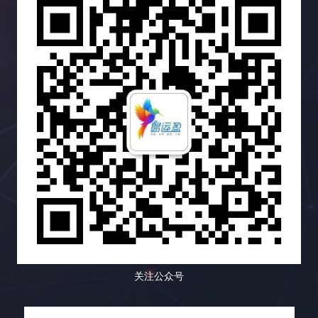
后，资源匮乏也是小语种搜索引擎优化面临的一个难
鉴。 小红书的成功并非偶然，而是精心策划和运营的
且异质性极高的群体，不同的用户拥有不同的背景、
吸引链接的关键，因为它可以为用户提供价值，并鼓
题。相比于英语等主流语言，小语种搜索引擎优化的
结果。 让我们深入剖析小红书是如何玩转链接建设
兴趣、需求、学习风格、认知模式和行为习惯。有些
励其他网站链接到你的网站，从而提升你的网站权威
学习资源和工具相对匮乏。找到合适的工具和资源需
的： 小红书的成功案例表明，高质量的内容和活跃的
人喜欢深入阅读长篇的专业文章，有些人则更倾向于
性和排名。好的内容也更容易在社交媒体上被分享，
要花费更多的时间和精力。你可能需要尝试不同的工
社区是链接建设的基石。 通过创造有价值的内容，吸
观看短小精悍的视频教程；有些人对数据和图表情有
从而带来更多的曝光率和流量。 三、Semrush：多功
具，并进行比较和筛选。 然而，挑战与机遇并存。随
引用户参与，并引导用户分享和转载，可以获得大量
独钟，有些人则更容易被生动的故事和案例所打动；
能搜索引擎优化工具，助力链接建设 Semrush 就像
着全球化的深入发展，小语种市场蕴藏着巨大的潜
的、高质量的外部链接，并提升网站的流量、知名度
有些人喜欢积极参与互动，分享自己的观点和经验，
一位多才多艺的助手，可以帮助你进行关键词研究、
力。这是一个尚未完全开发的蓝海市场。掌握小语种
和最终的转化率。 六、 常见误区：你需要避免哪些
有些人则更倾向于被动地接收信息，默默地汲取知
竞争对手分析、网站审核等等，全方位提升你的搜索
搜索引擎优化技巧，就能抢占先机，在蓝海市场中获
坑？ 在进行链接建设的道路上，充满了各种陷阱和误
识。内容多样化策略正是为了满足这些不同用户的个
引擎优化效果。它不仅可以帮助你分析竞争对手，还
得丰厚的回报。想想看，如果你的网站能够在竞争相
区。 避免这些误区可以帮助你少走弯路，提高效率，
性化需求，提供更具针对性、更 engaging、更富有
可以帮助你跟踪你的搜索引擎优化进度，并提供可操
对较小的市场中获得领先地位，那将带来多么巨大的
并最终取得成功。 七、 总结：数据驱动，持续优
吸引力的内容体验，从而提升用户粘性，将偶然的访
作的改进建议，让你在搜索引擎优化的道路上少走弯
商机！你将有机会接触到更广泛的用户群体，并获得
化！ 链接建设不是一蹴而就的项目，而是一个长期而
客转化为忠实的粉丝，最终实现网站流量的持续增
路，快速提升网站排名。它可以帮助你识别你的网站
更高的市场份额。 二、小语种搜索引擎优化工具箱：
复杂的过程，需要不断地学习、实践和优化。 数据驱
长、品牌影响力的提升以及商业目标的全面达成。
存在的问题，并提供解决方案，让你可以更好地优化
武装你的网站，征服全球 想要在小语种搜索引擎优化
动是链接建设成功的关键。 通过追踪和分析数据，你
二、内容多样化策略的武器库：如何让你的网站“百花
你的网站，并获得更好的搜索引擎排名和更多的流
的战场上取得胜利，你需要一套强大的工具来武装你
可以了解哪些策略有效，哪些策略无效，并不断调整
齐放”？ 内容多样化策略的核心在于，根据目标用户
量。 1. 反向链接分析：洞察竞争对手，发现链接机会
的网站。以下是一些经过实战检验的利器，它们涵盖
策略，最终实现网站流量的持续增长，并最终实现你
的精准画像和网站的整体战略定位，选择最合适的内
Semrush 的反向链接分析功能可以帮助你分析竞争对
了关键词研究、网站分析、竞争对手分析、翻译和内
的商业目标。 记住，链接建设是一个马拉松，而不是
容形式，并将这些不同的内容形式有机地结合在一
手的反向链接情况，包括链接数量、链接质量、链接
关注公众号
容优化等多个方面。它们能够帮助你提升网站排名，
短跑，需要坚持不懈的努力和持续的优化。 只有不断
起，构建一个完整、和谐、充满活力的内容生态系
来源等等。通过分析竞争对手的链接策略，你可以找
吸引更多目标用户。 三、小语种搜索引擎优化的最佳
学习，不断改进，才能在激烈的竞争中脱颖而出。 易
统。以下是一些常用的内容形式及其应用场景： 三、
到潜在的链接建设目标，并制定更有效的链接建设策
实践：精耕细作，成就卓越 除了使用合适的工具外，
运盈（Yiyunying）是一家专业的数字营销机构，专
内容多样化策略的实施蓝图：如何打造一个内容丰富
略。Semrush 还可以帮助你识别有毒链接，这些链接