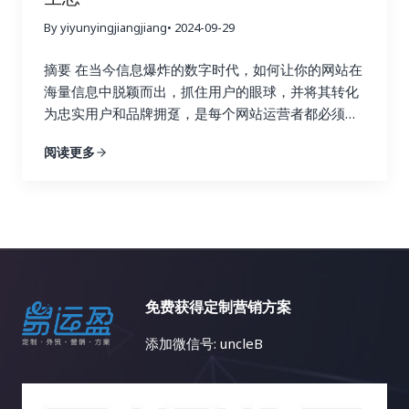
优化那样有丰富的资源和工具。与主流语言英语相
果页面中的排名？来自社交媒体平台的链接是否带来
势，并制定更具针对性的链接建设策略，从而在竞争
比，小语种搜索引擎优化面临着诸多挑战，例如西班
了更高的用户参与度？ 这些指标就像一个仪表盘，可
中占据优势。 2. 关键词研究：精准定位，事半功倍
By yiyunyingjiangjiang
• 2024-09-29
牙语、德语、法语、意大利语、葡萄牙语、俄语、日
以帮助你实时监控网站的“健康状况”。 通过深入的数
Ahrefs 的关键词研究功能可以帮助你找到与你的行业
语、韩语、阿拉伯语等等，每一个语种都有其独特的
据分析，你可以发现哪些链接建设策略真正有效，哪
摘要 在当今信息爆炸的数字时代，如何让你的网站在
相关的关键词，并分析这些关键词的搜索量、竞争程
语法和文化背景。这使得搜索引擎优化策略的制定更
些策略只是徒劳无功。例如，你可能会发现，来自行
海量信息中脱颖而出，抓住用户的眼球，并将其转化
度以及排名情况。通过关键词研究，你可以找到潜在
加复杂，我们需要针对不同的语言和文化制定不同的
业权威博客的链接带来了大量的目标流量和转化，而
为忠实用户和品牌拥趸，是每个网站运营者都必须认
的链接建设目标，例如与你行业相关的博客、论坛和
策略。 首先，语言障碍是显而易见的。不懂小语种，
来自低质量论坛的链接则几乎没有效果，甚至可能损
真思考的战略性问题。内容多样化策略，正是解决这
新闻网站。你还可以使用 Ahrefs 来分析哪些关键词
阅读更多
就很难理解目标市场的用户需求、搜索习惯和文化背
害网站的声誉。 基于这些发现，你可以及时调整你的
一难题的关键所在。本文将深入探讨内容多样化策略
为你的竞争对手带来了最多的流量，并以此为参考，
景，更难以进行有效的关键词研究和内容创作。你可
链接建设策略，将更多的资源和精力投入到有效的策
的核心理念，并详细阐述如何利用博客文章、案例研
优化你的关键词策略，从而获得更多的搜索流量。找
能需要借助翻译工具或者专业的翻译人员，这无疑会
略上，就像一个精明的投资者，会将资金投入到最有
究、视频、信息图表、互动内容等多种内容形式，构
到合适的关键词是链接建设的关键，因为它可以帮助
增加成本和时间。 其次，市场差异也是一个重要的挑
潜力的项目中。 数据分析不是一次性的工作，而是一
建一个内容丰富、形式多样、引人入胜的网站内容生
你找到相关的链接机会，并创建更有针对性的内容，
战。不同国家和地区的文化、消费习惯、法律法规等
个持续迭代的过程。你需要定期监控数据，并根据数
态，最终实现网站流量的持续增长、用户参与度的显
吸引目标受众的关注，并最终获得链接。 3. 内容探
都存在差异，需要针对不同的市场制定不同的搜索引
据变化动态调整策略。 这就像一个经验丰富的船长，
著提升以及商业目标的全面达成。 一、告别内容同质
索：打造爆款内容，吸引高质量链接 Ahrefs 的内容
擎优化策略。例如，在某些国家，某些特定产品或服
需要根据风向和水流的变化不断调整航线，才能最终
化：为何内容多样化至关重要？ 想象一下，如果一个
探索功能可以帮助你找到在社交媒体上表现优异的内
免费获得定制营销方案
务的推广可能会受到限制，你需要了解目标市场的相
安全抵达目的地。 市场环境和用户行为都在不断变
花园里只种植着单一品种的花卉，即使再娇艳欲滴，
容。你可以分析这些内容的主题、格式、推广策略等
关法律法规。 再次，竞争激烈也是一个不容忽视的问
化，只有持续地分析数据，才能保持链接建设策略的
也会让人感到单调乏味。同样的道理，如果一个网站
等，从中学习如何创作更具吸引力的内容，从而吸引
添加微信号: uncleB
题。一些热门的小语种市场竞争非常激烈，需要付出
有效性。 五、 案例分析：小红书如何玩转链接建
只提供单一的内容形式，即使文字再优美，设计再精
更多的链接。通过分析热门内容，你可以了解目标受
更多的努力才能获得好的排名。你需要投入更多的时
设？ 小红书作为一个以用户生成内容（UGC）为主的
美，用户也会感到枯燥乏味，最终导致网站流量的流
众感兴趣的话题，并创作更有可能获得链接和分享的
间和资源，进行更深入的关键词研究和内容优化。 最
社交电商平台，其链接建设策略非常值得学习和借
失和用户参与度的下降。 互联网用户是一个极其庞大
内容，从而提升你的内容营销效果。高质量的内容是