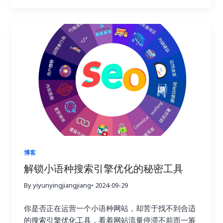
多久，浏览了哪些页面，点击了哪些按钮，甚至完成
优化策略上！这篇终极指南将为你揭开链接建设的秘
了哪些转化行为。这些数据就像一座宝藏，蕴藏着巨
密，手把手教你如何利用 Ahrefs、Semrush 和
大的商业价值。通过分析这些数据，你可以更好地理
Buzzsumo 这三大神器，轻松提升链接建设效率，让
解用户的需求和痛点，优化网站内容和用户体验，最
你的网站在竞争激烈的线上世界中脱颖而出，成为行
终提高转化率，实现业务的持续增长。这不仅仅是简
业领军者！ 一、链接建设的重要性：为什么它如此重
单的流量获取，而是将流量转化为实际的商业价值，
要？ 在搜索引擎优化这个复杂而精妙的领域中，链接
最终实现盈利。 二、 如何选择合适的链接建设追踪
就好比一张张珍贵的选票，每一张都代表着对你网站
工具？ 市面上有很多链接建设追踪工具，它们的功能
权威性和可信度的认可。高质量的链接越多，搜索引
和价格各不相同。选择合适的工具至关重要，就像一
擎就越信任你的网站，你的排名自然也就越高。这就
个工匠需要选择合适的工具才能更好地完成工作一
好比现实生活中的社交圈，朋友越多，人脉越广，你
样。在选择工具之前，你需要明确自己的需求和预
的影响力也就越大。链接建设不仅仅关乎排名，更关
算。有些工具功能强大，但价格昂贵；有些工具功能
乎你的在线业务的整体成功与长远发展。一个强大的
简单，但价格亲民。你需要根据自己的实际情况，权
链接配置文件不仅可以带来更高的品牌知名度和更多
博客
衡利弊，选择最合适的工具。 以下是一些常用的链接
的推荐流量，更能建立起坚实的用户信任，为你的业
解锁小语种搜索引擎优化的秘密工具
建设追踪工具，以及它们的优缺点： 除了以上这些工
务带来持续的增长动力。忽视链接建设，就像建造一
具之外，还有其他一些工具也值得考虑，例如
By yiyunyingjiangjiang
• 2024-09-29
座空中楼阁，看似华丽，实则根基不稳，随时可能坍
Majestic SEO、Moz Open Site Explorer 等等。选
塌。试想一下，如果你的网站缺乏来自其他权威网站
你是否正在运营一个小语种网站，却苦于找不到合适
择工具时，不仅要考虑功能和价格，还要考虑易用性
的认可，搜索引擎又该如何判断你的网站的价值和可
的搜索引擎优化工具，看着网站流量停滞不前而一筹
和数据准确性。一个好的工具应该易于上手，操作简
信度呢？ 二、Ahrefs：全能型搜索引擎优化工具，挖