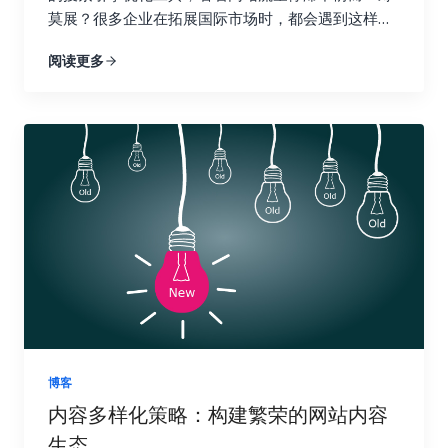
莫展？很多企业在拓展国际市场时，都会遇到这样的
单，并且能够提供准确可靠的数据，为你的决策提供
掘链接宝藏 Ahrefs 就像一位经验丰富的侦探，拥有
困境。你并不孤单，别担心，你并非孤军奋战。在全
依据。 三、 关键指标：哪些数据值得关注？ 在追踪
强大的数据分析能力，可以帮助你深入挖掘竞争对手
阅读更多
球化的浪潮下，越来越多的企业开始将目光投向海外
链接建设效果时，需要关注一些关键指标，这些指标
的链接策略，发现潜在的链接机会，并制定更有效的
市场。这意味着小语种市场蕴藏着巨大的潜力，小语
可以帮助你全面了解链接建设的进展情况。 四、 数
搜索引擎优化策略。它提供了全面的搜索引擎优化数
种搜索引擎优化也随之变得越来越重要。掌握正确的
据分析实战：如何解读数据并优化策略？ 收集数据只
据分析功能，从关键词研究到竞争对手分析，再到网
搜索引擎优化工具，就像找到了一把打开国际市场大
是万里长征的第一步，更重要的是如何解读这些数据
站审核，Ahrefs 都能帮你轻松搞定，让你在搜索引擎
门的金钥匙，能够帮助你的网站在全球范围内获得更
并将它们转化为可操作的洞察力，最终指导我们的行
优化的战场上运筹帷幄，决胜千里。它可以帮助你了
高的曝光率和流量。有效的搜索引擎优化策略可以帮
动，就像一位经验丰富的侦探，需要从蛛丝马迹中找
解你的网站在哪些方面需要改进，以及如何更好地优
助你吸引目标用户，提升品牌知名度，最终带来更高
到破案的关键线索。 首先，你需要对收集到的数据进
化你的网站以获得更高的排名和更多的流量。 1. 竞争
的转化率和收益。 这篇文章将为你揭秘一系列强大且
行整理和分类，就像整理一个杂乱的房间一样，将物
对手分析：知己知彼，百战不殆 使用 Ahrefs 的网站
高效的小语种搜索引擎优化工具。我们会深入探讨每
品分门别类地摆放整齐。例如，你可以将链接按照来
分析功能，只需输入竞争对手的域名，即可全面了解
一种工具的功能和优势，并提供一些实际操作的建
源网站的权威性、链接类型（如文本链接、图片链
他们的反向链接情况。你可以分析他们的链接来源、
议，帮助你克服语言障碍，精准定位目标用户，让你
接、目录链接等）、锚文本的相关性等进行分类。 清
链接类型、锚文本等等，从中学习他们的成功经验，
的网站在国际竞争中脱颖而出，最终实现业务的蓬勃
晰的分类有助于你更好地理解数据的结构，为后续的
并找到可以借鉴的链接建设策略。更重要的是，你可
发展。做好准备，一起开启小语种搜索引擎优化的奇
分析打下坚实的基础。 接下来，你需要分析不同类型
以识别竞争对手获得链接的网站，并尝试从相同的网
妙旅程！ 一、小语种搜索引擎优化的挑战与机遇：扬
的链接对网站关键指标的影响，例如，来自高权重、
站获取链接。这是一种非常有效的链接建设策略，可
博客
帆出海，乘风破浪 在进军国际市场时，小语种搜索引
高相关性网站的链接是否带来了更多的推荐流量？包
以让你事半功倍，快速提升你的网站排名。通过深入
内容多样化策略：构建繁荣的网站内容
擎优化无疑是一块难啃的骨头。它不像英语搜索引擎
含目标关键词的锚文本是否提升了网站在搜索引擎结
分析竞争对手的链接，你可以了解他们的优势和劣
生态