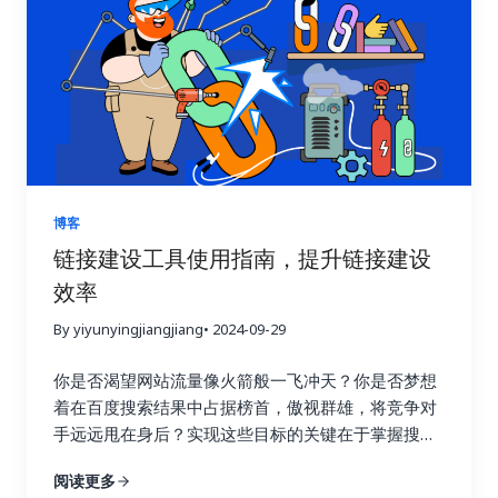
向，就像在黑暗中摸索前行。他们只知道不断地去获
取链接，却不清楚哪些链接真正有效，哪些链接只是
浪费时间和精力。这种做法不仅效率低，还可能适得
其反，损害网站的搜索引擎优化效果。 链接建设效果
追踪就像一盏明灯，照亮前进的道路，它能帮助你清
晰地了解每一次链接建设活动的实际效果，让你知道
哪些策略有效，哪些策略需要改进。就像驾驶汽车需
要查看仪表盘一样，追踪链接建设效果可以让你随时
掌握网站的“行驶状态”，从而做出更明智的决策。 试
博客
想一下，一个射手如果每次射击后都无法看到箭的落
链接建设工具使用指南，提升链接建设
点，他该如何调整自己的射击姿势和力度呢？链接建
效率
设也是如此，只有不断追踪效果，才能知道哪些策略
命中了目标，哪些策略需要调整。通过追踪链接建设
By yiyunyingjiangjiang
• 2024-09-29
效果，你可以避免无效的努力，将宝贵的资源集中到
真正有效的策略上，从而最大化投资回报率，就像一
你是否渴望网站流量像火箭般一飞冲天？你是否梦想
个精明的投资者，会仔细分析市场行情，选择最具潜
着在百度搜索结果中占据榜首，傲视群雄，将竞争对
力的投资项目。 更重要的是，追踪链接建设效果可以
手远远甩在身后？实现这些目标的关键在于掌握搜索
帮助你深入了解用户的行为模式。你可以了解用户通
引擎优化的精髓，而链接建设正是其中最为重要的环
阅读更多
过哪些链接访问你的网站，他们在你的网站上停留了
节！不要再浪费宝贵的时间和精力在低效的搜索引擎