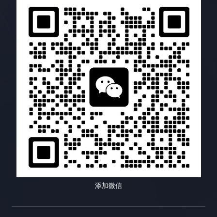
你还需要掌握一些小语种搜索引擎优化的最佳实践。
注于为企业提供全面的搜索引擎优化（SEO）服务。
的网站？ 步骤 详细说明 1. 深入洞察目标用户 不仅仅
可能会损害你的网站排名，及时清理这些链接至关重
这些实践可以帮助你最大化搜索引擎优化的效果，并
凭借多年的行业经验和专业的团队，易运盈致力于帮
是了解用户的基本人口统计学信息，更要深入挖掘他
要。了解竞争对手的链接配置文件可以帮助你识别链
获得长期稳定的排名提升。 四、小语种搜索引擎优化
助客户提升网站在搜索引擎中的排名，增加有机流
们的兴趣爱好、痛点需求、内容偏好、信息获取渠
接建设机会，并制定更有效的策略，从而在竞争中占
工具对比：选择最适合你的武器 工具类型 功能 适用
量，推动业务增长。我们的使命是通过科学的SEO策
道、行为习惯、心理动机、价值观等，构建完整而精
据优势，并避免一些常见的错误。 2. 链接建设工具：
场景 关键词研究工具 关键词挖掘、竞争分析、搜索
略和数据驱动的方法，助力客户在数字化竞争中取得
准的用户画像，为内容创作提供方向。可以使用用户
简化流程，提高效率 Semrush 的链接建设工具可以
量分析 寻找目标关键词，分析关键词竞争程度 网站
领先优势。 模块三：链接建设：网站权重的助推器(8
调研、数据分析、用户访谈、竞品分析等方法进行用
帮助你自动化链接建设流程，例如寻找潜在的链接合
分析工具 流量统计、用户行为分析、页面访问量分析
节详细教程) 更多模块
户洞察。 2. 精准制定内容策略 基于对目标用户的深
作伙伴、发送外联邮件、跟踪链接建设进度等等。这
了解网站运营状况，找出问题所在 竞争对手分析工具
刻理解和网站的整体战略目标，制定一个清晰、具
个工具可以大大提高你的链接建设效率，节省你的时
竞争对手网站分析、关键词排名分析、反向链接分析
体、可执行的内容策略，包括内容主题、内容形式、
间和精力，让你可以专注于更重要的搜索引擎优化工
了解竞争对手的策略，制定竞争策略 翻译工具 文本
发布频率、推广渠道、预算分配、团队协作、绩效评
作。它还可以帮助你管理你的外联活动，并跟踪你的
翻译、网站翻译、文档翻译 克服语言障碍，进行网站
估等。内容策略需要与网站的整体营销策略相一致，
链接建设成果，让你对链接建设的效果一目了然，并
本地化 内容优化工具 语法检查、拼写检查、可读性
并根据市场变化和用户反馈进行动态调整。 3. 高质量
根据数据进行优化调整。使用 Semrush 的链接建设
分析 提升网站内容质量，优化用户体验 这个表格列
内容创作 内容为王，优质的内容是吸引用户的基石。
工具可以简化链接建设流程，并提高你的效率，让你
举了一些常用的搜索引擎优化工具类型及其功能和适
确保内容的原创性、专业性、实用性、趣味性、可读
事半功倍，更快地获得结果。 四、Buzzsumo：内容
用场景。选择合适的工具可以帮助你更高效地进行小
性、 shareability 和 SEO 友好性，避免内容的同质
营销利器，打造病毒式传播 Buzzsumo 就像一位社交
语种搜索引擎优化。不同的工具有不同的优缺点，你
化和低质量。可以邀请行业专家、KOL、用户等参与
媒体专家，可以帮助你找到热门话题、影响力人物以
添加微信
需要根据自己的需求和预算进行选择。 五、开启你的
内容创作，提升内容的权威性和影响力。 4. 多渠道内
及病毒式传播的内容，从而提升你的内容营销效果。
小语种搜索引擎优化之旅：从今天开始，走向世界 小
容推广 将创作好的内容通过多种渠道进行推广，例如
它可以帮助你了解哪些内容在你的行业中表现最佳，