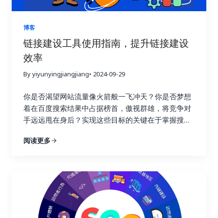
哪些策略有效，哪些策略需要改进。就像驾驶汽车需
要查看仪表盘一样，追踪链接建设效果可以让你随时
掌握网站的“行驶状态”，从而做出更明智的决策。 试
博客
想一下，一个射手如果每次射击后都无法看到箭的落
链接建设工具使用指南，提升链接建设
点，他该如何调整自己的射击姿势和力度呢？链接建
效率
设也是如此，只有不断追踪效果，才能知道哪些策略
命中了目标，哪些策略需要调整。通过追踪链接建设
By yiyunyingjiangjiang
• 2024-09-29
效果，你可以避免无效的努力，将宝贵的资源集中到
真正有效的策略上，从而最大化投资回报率，就像一
你是否渴望网站流量像火箭般一飞冲天？你是否梦想
个精明的投资者，会仔细分析市场行情，选择最具潜
着在百度搜索结果中占据榜首，傲视群雄，将竞争对
力的投资项目。 更重要的是，追踪链接建设效果可以
手远远甩在身后？实现这些目标的关键在于掌握搜索
帮助你深入了解用户的行为模式。你可以了解用户通
引擎优化的精髓，而链接建设正是其中最为重要的环
阅读更多
过哪些链接访问你的网站，他们在你的网站上停留了
节！不要再浪费宝贵的时间和精力在低效的搜索引擎
多久，浏览了哪些页面，点击了哪些按钮，甚至完成
优化策略上！这篇终极指南将为你揭开链接建设的秘
了哪些转化行为。这些数据就像一座宝藏，蕴藏着巨
密，手把手教你如何利用 Ahrefs、Semrush 和
大的商业价值。通过分析这些数据，你可以更好地理
Buzzsumo 这三大神器，轻松提升链接建设效率，让
解用户的需求和痛点，优化网站内容和用户体验，最
你的网站在竞争激烈的线上世界中脱颖而出，成为行
终提高转化率，实现业务的持续增长。这不仅仅是简
业领军者！ 一、链接建设的重要性：为什么它如此重
单的流量获取，而是将流量转化为实际的商业价值，
要？ 在搜索引擎优化这个复杂而精妙的领域中，链接