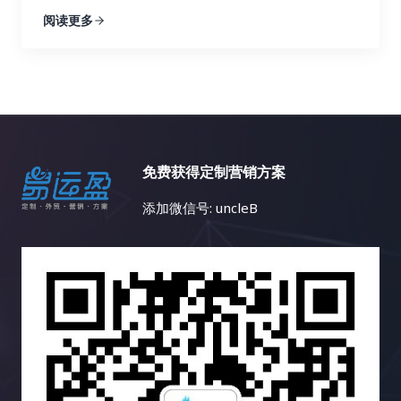
策略。 首先，语言障碍是显而易见的。不懂小语种，
来自低质量论坛的链接则几乎没有效果，甚至可能损
真思考的战略性问题。内容多样化策略，正是解决这
新闻网站。你还可以使用 Ahrefs 来分析哪些关键词
阅读更多
就很难理解目标市场的用户需求、搜索习惯和文化背
害网站的声誉。 基于这些发现，你可以及时调整你的
一难题的关键所在。本文将深入探讨内容多样化策略
为你的竞争对手带来了最多的流量，并以此为参考，
景，更难以进行有效的关键词研究和内容创作。你可
链接建设策略，将更多的资源和精力投入到有效的策
的核心理念，并详细阐述如何利用博客文章、案例研
优化你的关键词策略，从而获得更多的搜索流量。找
能需要借助翻译工具或者专业的翻译人员，这无疑会
略上，就像一个精明的投资者，会将资金投入到最有
究、视频、信息图表、互动内容等多种内容形式，构
到合适的关键词是链接建设的关键，因为它可以帮助
增加成本和时间。 其次，市场差异也是一个重要的挑
潜力的项目中。 数据分析不是一次性的工作，而是一
建一个内容丰富、形式多样、引人入胜的网站内容生
你找到相关的链接机会，并创建更有针对性的内容，
战。不同国家和地区的文化、消费习惯、法律法规等
个持续迭代的过程。你需要定期监控数据，并根据数
态，最终实现网站流量的持续增长、用户参与度的显
吸引目标受众的关注，并最终获得链接。 3. 内容探
都存在差异，需要针对不同的市场制定不同的搜索引
据变化动态调整策略。 这就像一个经验丰富的船长，
著提升以及商业目标的全面达成。 一、告别内容同质
索：打造爆款内容，吸引高质量链接 Ahrefs 的内容
擎优化策略。例如，在某些国家，某些特定产品或服
需要根据风向和水流的变化不断调整航线，才能最终
化：为何内容多样化至关重要？ 想象一下，如果一个
探索功能可以帮助你找到在社交媒体上表现优异的内
免费获得定制营销方案
务的推广可能会受到限制，你需要了解目标市场的相
安全抵达目的地。 市场环境和用户行为都在不断变
花园里只种植着单一品种的花卉，即使再娇艳欲滴，
容。你可以分析这些内容的主题、格式、推广策略等
关法律法规。 再次，竞争激烈也是一个不容忽视的问
化，只有持续地分析数据，才能保持链接建设策略的
也会让人感到单调乏味。同样的道理，如果一个网站
等，从中学习如何创作更具吸引力的内容，从而吸引
添加微信号: uncleB
题。一些热门的小语种市场竞争非常激烈，需要付出
有效性。 五、 案例分析：小红书如何玩转链接建
只提供单一的内容形式，即使文字再优美，设计再精
更多的链接。通过分析热门内容，你可以了解目标受
更多的努力才能获得好的排名。你需要投入更多的时
设？ 小红书作为一个以用户生成内容（UGC）为主的
美，用户也会感到枯燥乏味，最终导致网站流量的流
众感兴趣的话题，并创作更有可能获得链接和分享的
间和资源，进行更深入的关键词研究和内容优化。 最
社交电商平台，其链接建设策略非常值得学习和借
失和用户参与度的下降。 互联网用户是一个极其庞大
内容，从而提升你的内容营销效果。高质量的内容是
后，资源匮乏也是小语种搜索引擎优化面临的一个难
鉴。 小红书的成功并非偶然，而是精心策划和运营的
且异质性极高的群体，不同的用户拥有不同的背景、
吸引链接的关键，因为它可以为用户提供价值，并鼓
题。相比于英语等主流语言，小语种搜索引擎优化的
结果。 让我们深入剖析小红书是如何玩转链接建设
兴趣、需求、学习风格、认知模式和行为习惯。有些
励其他网站链接到你的网站，从而提升你的网站权威
学习资源和工具相对匮乏。找到合适的工具和资源需
的： 小红书的成功案例表明，高质量的内容和活跃的
人喜欢深入阅读长篇的专业文章，有些人则更倾向于
性和排名。好的内容也更容易在社交媒体上被分享，
要花费更多的时间和精力。你可能需要尝试不同的工
社区是链接建设的基石。 通过创造有价值的内容，吸
观看短小精悍的视频教程；有些人对数据和图表情有
从而带来更多的曝光率和流量。 三、Semrush：多功
具，并进行比较和筛选。 然而，挑战与机遇并存。随
引用户参与，并引导用户分享和转载，可以获得大量
独钟，有些人则更容易被生动的故事和案例所打动；
能搜索引擎优化工具，助力链接建设 Semrush 就像
着全球化的深入发展，小语种市场蕴藏着巨大的潜
的、高质量的外部链接，并提升网站的流量、知名度
有些人喜欢积极参与互动，分享自己的观点和经验，
一位多才多艺的助手，可以帮助你进行关键词研究、