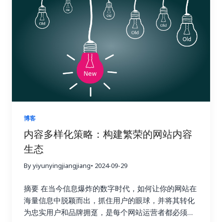
门的金钥匙，能够帮助你的网站在全球范围内获得更
并将它们转化为可操作的洞察力，最终指导我们的行
优化的战场上运筹帷幄，决胜千里。它可以帮助你了
高的曝光率和流量。有效的搜索引擎优化策略可以帮
动，就像一位经验丰富的侦探，需要从蛛丝马迹中找
解你的网站在哪些方面需要改进，以及如何更好地优
助你吸引目标用户，提升品牌知名度，最终带来更高
到破案的关键线索。 首先，你需要对收集到的数据进
化你的网站以获得更高的排名和更多的流量。 1. 竞争
的转化率和收益。 这篇文章将为你揭秘一系列强大且
行整理和分类，就像整理一个杂乱的房间一样，将物
对手分析：知己知彼，百战不殆 使用 Ahrefs 的网站
高效的小语种搜索引擎优化工具。我们会深入探讨每
品分门别类地摆放整齐。例如，你可以将链接按照来
分析功能，只需输入竞争对手的域名，即可全面了解
一种工具的功能和优势，并提供一些实际操作的建
源网站的权威性、链接类型（如文本链接、图片链
他们的反向链接情况。你可以分析他们的链接来源、
议，帮助你克服语言障碍，精准定位目标用户，让你
接、目录链接等）、锚文本的相关性等进行分类。 清
链接类型、锚文本等等，从中学习他们的成功经验，
的网站在国际竞争中脱颖而出，最终实现业务的蓬勃
晰的分类有助于你更好地理解数据的结构，为后续的
并找到可以借鉴的链接建设策略。更重要的是，你可
发展。做好准备，一起开启小语种搜索引擎优化的奇
分析打下坚实的基础。 接下来，你需要分析不同类型
以识别竞争对手获得链接的网站，并尝试从相同的网
妙旅程！ 一、小语种搜索引擎优化的挑战与机遇：扬
的链接对网站关键指标的影响，例如，来自高权重、
站获取链接。这是一种非常有效的链接建设策略，可
博客
帆出海，乘风破浪 在进军国际市场时，小语种搜索引
高相关性网站的链接是否带来了更多的推荐流量？包
以让你事半功倍，快速提升你的网站排名。通过深入
内容多样化策略：构建繁荣的网站内容
擎优化无疑是一块难啃的骨头。它不像英语搜索引擎
含目标关键词的锚文本是否提升了网站在搜索引擎结
分析竞争对手的链接，你可以了解他们的优势和劣
生态
优化那样有丰富的资源和工具。与主流语言英语相
果页面中的排名？来自社交媒体平台的链接是否带来
势，并制定更具针对性的链接建设策略，从而在竞争
比，小语种搜索引擎优化面临着诸多挑战，例如西班
了更高的用户参与度？ 这些指标就像一个仪表盘，可
中占据优势。 2. 关键词研究：精准定位，事半功倍
By yiyunyingjiangjiang
• 2024-09-29
牙语、德语、法语、意大利语、葡萄牙语、俄语、日
以帮助你实时监控网站的“健康状况”。 通过深入的数
Ahrefs 的关键词研究功能可以帮助你找到与你的行业
语、韩语、阿拉伯语等等，每一个语种都有其独特的
据分析，你可以发现哪些链接建设策略真正有效，哪
摘要 在当今信息爆炸的数字时代，如何让你的网站在
相关的关键词，并分析这些关键词的搜索量、竞争程
语法和文化背景。这使得搜索引擎优化策略的制定更
些策略只是徒劳无功。例如，你可能会发现，来自行
海量信息中脱颖而出，抓住用户的眼球，并将其转化
度以及排名情况。通过关键词研究，你可以找到潜在
加复杂，我们需要针对不同的语言和文化制定不同的
业权威博客的链接带来了大量的目标流量和转化，而
为忠实用户和品牌拥趸，是每个网站运营者都必须认
的链接建设目标，例如与你行业相关的博客、论坛和