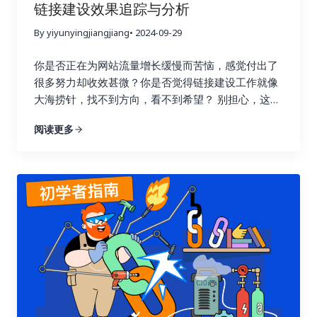
链接建设效果追踪与分析
By yiyunyingjiangjiang
• 2024-09-29
你是否正在为网站流量增长缓慢而苦恼，感觉付出了
很多努力却收效甚微？你是否觉得链接建设工作就像
大海捞针，找不到方向，看不到希望？ 别担心，这篇
指南将为你详细解读如何通过数据驱动策略，在短短
阅读更多
七天内让你的链接建设效果翻倍，实现网站流量的显
著提升！我们将深入探讨链接建设效果追踪与分析的
每一个环节，帮助你告别盲目尝试，开启数据驱动的
新时代。 一、 深入理解链接建设效果追踪的意义 许
多人在进行链接建设时，往往缺乏明确的目标和方
向，就像在黑暗中摸索前行。他们只知道不断地去获
取链接，却不清楚哪些链接真正有效，哪些链接只是
浪费时间和精力。这种做法不仅效率低，还可能适得
其反，损害网站的搜索引擎优化效果。 链接建设效果
追踪就像一盏明灯，照亮前进的道路，它能帮助你清
晰地了解每一次链接建设活动的实际效果，让你知道