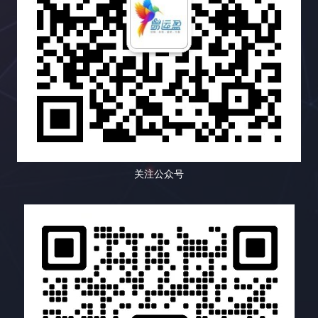
力。这是一个尚未完全开发的蓝海市场。掌握小语种
和最终的转化率。 六、 常见误区：你需要避免哪些
有些人则更倾向于被动地接收信息，默默地汲取知
竞争对手分析、网站审核等等，全方位提升你的搜索
搜索引擎优化技巧，就能抢占先机，在蓝海市场中获
坑？ 在进行链接建设的道路上，充满了各种陷阱和误
识。内容多样化策略正是为了满足这些不同用户的个
引擎优化效果。它不仅可以帮助你分析竞争对手，还
得丰厚的回报。想想看，如果你的网站能够在竞争相
区。 避免这些误区可以帮助你少走弯路，提高效率，
性化需求，提供更具针对性、更 engaging、更富有
可以帮助你跟踪你的搜索引擎优化进度，并提供可操
对较小的市场中获得领先地位，那将带来多么巨大的
并最终取得成功。 七、 总结：数据驱动，持续优
吸引力的内容体验，从而提升用户粘性，将偶然的访
作的改进建议，让你在搜索引擎优化的道路上少走弯
商机！你将有机会接触到更广泛的用户群体，并获得
化！ 链接建设不是一蹴而就的项目，而是一个长期而
客转化为忠实的粉丝，最终实现网站流量的持续增
路，快速提升网站排名。它可以帮助你识别你的网站
更高的市场份额。 二、小语种搜索引擎优化工具箱：
复杂的过程，需要不断地学习、实践和优化。 数据驱
长、品牌影响力的提升以及商业目标的全面达成。
存在的问题，并提供解决方案，让你可以更好地优化
武装你的网站，征服全球 想要在小语种搜索引擎优化
动是链接建设成功的关键。 通过追踪和分析数据，你
二、内容多样化策略的武器库：如何让你的网站“百花
你的网站，并获得更好的搜索引擎排名和更多的流
的战场上取得胜利，你需要一套强大的工具来武装你
可以了解哪些策略有效，哪些策略无效，并不断调整
齐放”？ 内容多样化策略的核心在于，根据目标用户
量。 1. 反向链接分析：洞察竞争对手，发现链接机会
的网站。以下是一些经过实战检验的利器，它们涵盖
策略，最终实现网站流量的持续增长，并最终实现你
的精准画像和网站的整体战略定位，选择最合适的内
Semrush 的反向链接分析功能可以帮助你分析竞争对
了关键词研究、网站分析、竞争对手分析、翻译和内
的商业目标。 记住，链接建设是一个马拉松，而不是
容形式，并将这些不同的内容形式有机地结合在一
手的反向链接情况，包括链接数量、链接质量、链接
关注公众号
容优化等多个方面。它们能够帮助你提升网站排名，
短跑，需要坚持不懈的努力和持续的优化。 只有不断
起，构建一个完整、和谐、充满活力的内容生态系
来源等等。通过分析竞争对手的链接策略，你可以找
吸引更多目标用户。 三、小语种搜索引擎优化的最佳
学习，不断改进，才能在激烈的竞争中脱颖而出。 易
统。以下是一些常用的内容形式及其应用场景： 三、
到潜在的链接建设目标，并制定更有效的链接建设策
实践：精耕细作，成就卓越 除了使用合适的工具外，
运盈（Yiyunying）是一家专业的数字营销机构，专
内容多样化策略的实施蓝图：如何打造一个内容丰富
略。Semrush 还可以帮助你识别有毒链接，这些链接
你还需要掌握一些小语种搜索引擎优化的最佳实践。
注于为企业提供全面的搜索引擎优化（SEO）服务。
的网站？ 步骤 详细说明 1. 深入洞察目标用户 不仅仅
可能会损害你的网站排名，及时清理这些链接至关重
这些实践可以帮助你最大化搜索引擎优化的效果，并
凭借多年的行业经验和专业的团队，易运盈致力于帮
是了解用户的基本人口统计学信息，更要深入挖掘他
要。了解竞争对手的链接配置文件可以帮助你识别链
获得长期稳定的排名提升。 四、小语种搜索引擎优化
助客户提升网站在搜索引擎中的排名，增加有机流
们的兴趣爱好、痛点需求、内容偏好、信息获取渠
接建设机会，并制定更有效的策略，从而在竞争中占
工具对比：选择最适合你的武器 工具类型 功能 适用
量，推动业务增长。我们的使命是通过科学的SEO策
道、行为习惯、心理动机、价值观等，构建完整而精
据优势，并避免一些常见的错误。 2. 链接建设工具：
场景 关键词研究工具 关键词挖掘、竞争分析、搜索
略和数据驱动的方法，助力客户在数字化竞争中取得
准的用户画像，为内容创作提供方向。可以使用用户
简化流程，提高效率 Semrush 的链接建设工具可以
量分析 寻找目标关键词，分析关键词竞争程度 网站
领先优势。 模块三：链接建设：网站权重的助推器(8
调研、数据分析、用户访谈、竞品分析等方法进行用
帮助你自动化链接建设流程，例如寻找潜在的链接合