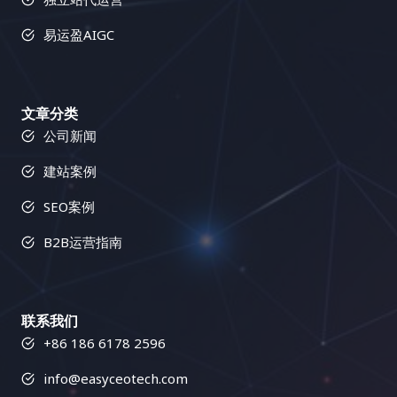
掌握小语种搜索引擎优化技巧至关重要。虽然挑战重
化率等，并根据数据分析结果不断优化内容策略，提
可以了解目标受众的兴趣和需求，并创作更具吸引力
重，但只要你选择合适的工具，制定有效的策略，并
升内容的 ROI，实现内容营销的精细化运营，不断提
的内容，从而吸引更多的链接和分享。Buzzsumo 还
易运盈AIGC
持续学习和改进，就能在全球市场中取得成功。小语
升内容的质量和用户体验。 四、内容多样化策略的实
可以帮助你识别热门话题和趋势，让你始终走在内容
种搜索引擎优化，未来充满希望，让我们一起迎接这
战案例：如何让你的网站流量翻倍？ 让我们以一个在
创作的前沿，抓住热点，创造爆款。了解哪些内容在
个充满机遇的时代！ FAQ：常见问题解答 Q1: 小语种
线教育平台为例，该平台专注于提供编程技能培训课
你的行业中表现最佳，可以帮助你创作更具吸引力的
SEO比英文SEO更难吗？难度体现在哪些方面？ A1:
程。为了吸引更多学员并提升转化率，平台可以采用
内容，并获得更多的链接和分享，从而提升你的网站
文章分类
是的，通常情况下，小语种SEO比英文SEO更具挑战
以下内容多样化策略： 五、内容多样化策略的未来展
流量和排名。这可以帮助你更好地理解你的目标受
公司新闻
性。这不仅仅是语言的差异，更体现在多个方面。首
望：如何引领内容营销新潮流？ 随着技术的不断进步
众，并创建更能引起他们共鸣的内容。 2. 影响力人物
建站案例
先，小语种SEO可用的资源相对匮乏，包括关键词研
和用户需求的不断变化，内容多样化策略也在不断进
识别：找到关键人物，扩大影响力 Buzzsumo 可以帮
究工具、SEO专业人员以及高质量的本地化服务。其
化。以下是一些值得关注的未来趋势： 六、总结：内
助你找到在你的行业领域具有影响力的人物，并分析
SEO案例
次，进行市场调研的难度更大，因为你需要深入了解
容多样化策略，网站运营的制胜法宝 在信息过载的互
他们的社交媒体活动、内容偏好以及受众群体。通过
目标市场的文化背景、用户搜索行为以及语言习惯的
联网时代，内容多样化策略已经成为网站运营的制胜
与影响力人物合作，你可以扩大你的品牌影响力，并
B2B运营指南
细微差别。此外，竞争对手分析也更加复杂，你需要
法宝。通过提供丰富多样的、高质量的内容，满足不
获得更多高质量的链接。与影响力人物建立关系，可
识别并分析使用相同小语种的目标竞争对手，了解他
同用户的个性化需求，才能在激烈的市场竞争中脱颖
以帮助你将你的内容推广到更广泛的受众，并提升你
们的策略和优势。最后，技术性SEO的挑战也不容忽
而出，吸引并留住用户，最终实现网站流量的持续增
的品牌知名度，为你的业务带来更多机会。与影响力
视，例如需要确保网站在不同语言版本下的速度和移
联系我们
长和商业目标的达成。 以下是一些关键的成功因素：
人物建立关系是链接建设的重要组成部分，因为它可
动端适配性。 Q2: 我不懂小语种，如何有效地进行小
+86 186 6178 2596
只有将内容多样化策略与其他营销策略相结合，并根
以帮助你获得来自权威网站的链接，并扩大你的品牌
语种SEO？有哪些可行的策略？ A2: 即使不懂小语
据市场变化和用户反馈不断进行调整和优化，才能最
影响力，从而提升你的网站排名和品牌知名度。这可
info@easyceotech.com
种，您仍然可以有效地进行小语种SEO。关键在于找
大化内容营销的效果，实现网站的长期可持续发展。
以为你带来更多的曝光率和可信度。 五、实战技巧：