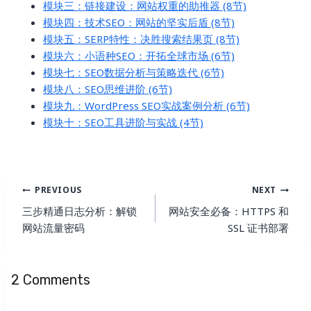
模块三：链接建设：网站权重的助推器 (8节)
模块四：技术SEO：网站的坚实后盾 (8节)
模块五：SERP特性：决胜搜索结果页 (8节)
模块六：小语种SEO：开拓全球市场 (6节)
模块七：SEO数据分析与策略迭代 (6节)
模块八：SEO思维进阶 (6节)
模块九：WordPress SEO实战案例分析 (6节)
模块十：SEO工具进阶与实战 (4节)
Post
PREVIOUS
NEXT
Navigation
三步精通日志分析：解锁
网站安全必备：HTTPS 和
网站流量密码
SSL 证书部署
2 Comments