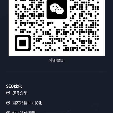
分析工具 流量统计、用户行为分析、页面访问量分析
节详细教程) 更多模块
户洞察。 2. 精准制定内容策略 基于对目标用户的深
作伙伴、发送外联邮件、跟踪链接建设进度等等。这
了解网站运营状况，找出问题所在 竞争对手分析工具
刻理解和网站的整体战略目标，制定一个清晰、具
个工具可以大大提高你的链接建设效率，节省你的时
竞争对手网站分析、关键词排名分析、反向链接分析
体、可执行的内容策略，包括内容主题、内容形式、
间和精力，让你可以专注于更重要的搜索引擎优化工
了解竞争对手的策略，制定竞争策略 翻译工具 文本
发布频率、推广渠道、预算分配、团队协作、绩效评
作。它还可以帮助你管理你的外联活动，并跟踪你的
翻译、网站翻译、文档翻译 克服语言障碍，进行网站
估等。内容策略需要与网站的整体营销策略相一致，
链接建设成果，让你对链接建设的效果一目了然，并
本地化 内容优化工具 语法检查、拼写检查、可读性
并根据市场变化和用户反馈进行动态调整。 3. 高质量
根据数据进行优化调整。使用 Semrush 的链接建设
分析 提升网站内容质量，优化用户体验 这个表格列
内容创作 内容为王，优质的内容是吸引用户的基石。
工具可以简化链接建设流程，并提高你的效率，让你
举了一些常用的搜索引擎优化工具类型及其功能和适
确保内容的原创性、专业性、实用性、趣味性、可读
事半功倍，更快地获得结果。 四、Buzzsumo：内容
用场景。选择合适的工具可以帮助你更高效地进行小
性、 shareability 和 SEO 友好性，避免内容的同质
营销利器，打造病毒式传播 Buzzsumo 就像一位社交
语种搜索引擎优化。不同的工具有不同的优缺点，你
化和低质量。可以邀请行业专家、KOL、用户等参与
媒体专家，可以帮助你找到热门话题、影响力人物以
添加微信
需要根据自己的需求和预算进行选择。 五、开启你的
内容创作，提升内容的权威性和影响力。 4. 多渠道内
及病毒式传播的内容，从而提升你的内容营销效果。
小语种搜索引擎优化之旅：从今天开始，走向世界 小
容推广 将创作好的内容通过多种渠道进行推广，例如
它可以帮助你了解哪些内容在你的行业中表现最佳，
语种搜索引擎优化虽然充满挑战，但也充满了机遇。
社交媒体平台、搜索引擎优化、邮件营销、KOL 合
并为你提供内容创作灵感，让你在内容营销的战场上
选择合适的工具，掌握正确的策略，你的网站就能在
作、付费广告、PR传播、社群运营、线下活动、内容
无往不利，打造爆款内容，吸引大量的流量和关注，
SEO优化
全球市场中大放异彩。 六、结语：小语种搜索引擎优
合作、跨平台推广等，最大化内容的曝光度和影响
并最终提升你的网站排名和品牌知名度。 1. 内容研
服务介绍
化，未来可期 随着全球化的不断深入，小语种搜索引
力，触达更广泛的目标用户。 5. 数据驱动持续优化
究：紧跟热点，创作爆款内容 Buzzsumo 可以帮助你
擎优化的重要性日益凸显。它不再是一个可选项，而
持续跟踪内容的传播效果，收集用户反馈，分析用户
找到在社交媒体上被广泛分享的内容，并分析这些内
国家站群SEO优化
是一个必选项。对于想要拓展国际市场的企业来说，
行为数据，例如页面浏览量、跳出率、停留时间、转
容的主题、格式、推广策略等等。通过内容研究，你
独立站代运营