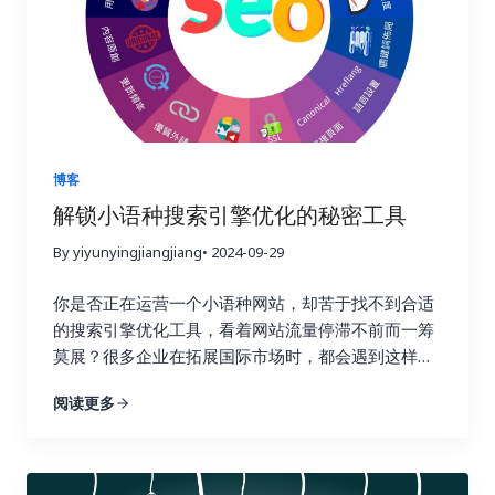
最终实现盈利。 二、 如何选择合适的链接建设追踪
就好比一张张珍贵的选票，每一张都代表着对你网站
工具？ 市面上有很多链接建设追踪工具，它们的功能
权威性和可信度的认可。高质量的链接越多，搜索引
和价格各不相同。选择合适的工具至关重要，就像一
擎就越信任你的网站，你的排名自然也就越高。这就
个工匠需要选择合适的工具才能更好地完成工作一
好比现实生活中的社交圈，朋友越多，人脉越广，你
样。在选择工具之前，你需要明确自己的需求和预
的影响力也就越大。链接建设不仅仅关乎排名，更关
算。有些工具功能强大，但价格昂贵；有些工具功能
乎你的在线业务的整体成功与长远发展。一个强大的
简单，但价格亲民。你需要根据自己的实际情况，权
链接配置文件不仅可以带来更高的品牌知名度和更多
博客
衡利弊，选择最合适的工具。 以下是一些常用的链接
的推荐流量，更能建立起坚实的用户信任，为你的业
解锁小语种搜索引擎优化的秘密工具
建设追踪工具，以及它们的优缺点： 除了以上这些工
务带来持续的增长动力。忽视链接建设，就像建造一
具之外，还有其他一些工具也值得考虑，例如
By yiyunyingjiangjiang
• 2024-09-29
座空中楼阁，看似华丽，实则根基不稳，随时可能坍
Majestic SEO、Moz Open Site Explorer 等等。选
塌。试想一下，如果你的网站缺乏来自其他权威网站
你是否正在运营一个小语种网站，却苦于找不到合适
择工具时，不仅要考虑功能和价格，还要考虑易用性
的认可，搜索引擎又该如何判断你的网站的价值和可
的搜索引擎优化工具，看着网站流量停滞不前而一筹
和数据准确性。一个好的工具应该易于上手，操作简
信度呢？ 二、Ahrefs：全能型搜索引擎优化工具，挖
莫展？很多企业在拓展国际市场时，都会遇到这样的
单，并且能够提供准确可靠的数据，为你的决策提供
掘链接宝藏 Ahrefs 就像一位经验丰富的侦探，拥有
困境。你并不孤单，别担心，你并非孤军奋战。在全
依据。 三、 关键指标：哪些数据值得关注？ 在追踪
强大的数据分析能力，可以帮助你深入挖掘竞争对手
阅读更多
球化的浪潮下，越来越多的企业开始将目光投向海外
链接建设效果时，需要关注一些关键指标，这些指标
的链接策略，发现潜在的链接机会，并制定更有效的
市场。这意味着小语种市场蕴藏着巨大的潜力，小语
可以帮助你全面了解链接建设的进展情况。 四、 数
搜索引擎优化策略。它提供了全面的搜索引擎优化数
种搜索引擎优化也随之变得越来越重要。掌握正确的
据分析实战：如何解读数据并优化策略？ 收集数据只
据分析功能，从关键词研究到竞争对手分析，再到网
搜索引擎优化工具，就像找到了一把打开国际市场大
是万里长征的第一步，更重要的是如何解读这些数据
站审核，Ahrefs 都能帮你轻松搞定，让你在搜索引擎