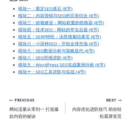
模块一：奠定SEO基石 (8节)
模块二：内容营销与SEO的完美结合 (8节)
模块三：链接建设：网站权重的助推器 (8节)
模块四：技术SEO：网站的坚实后盾 (8节)
模块五：SERP特性：决胜搜索结果页 (8节)
模块六：小语种SEO：开拓全球市场 (6节)
模块七：SEO数据分析与策略迭代 (6节)
模块八：SEO思维进阶 (6节)
模块九：WordPress SEO实战案例分析 (6节)
模块十：SEO工具进阶与实战 (4节)
Post
PREVIOUS
NEXT
Navigation
网站流量从零到一 打造爆
内容优化进阶技巧 助你轻
款内容的秘诀
松霸屏首页