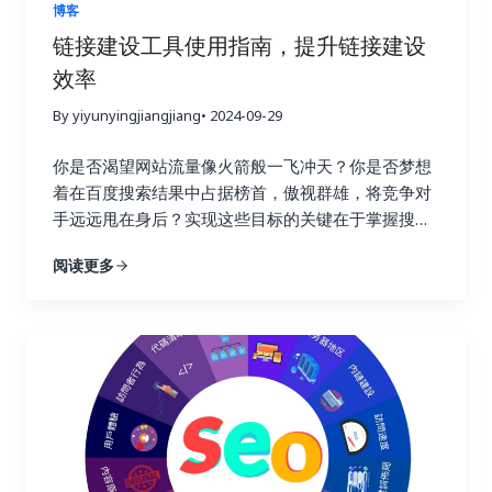
掌握网站的“行驶状态”，从而做出更明智的决策。 试
博客
想一下，一个射手如果每次射击后都无法看到箭的落
链接建设工具使用指南，提升链接建设
点，他该如何调整自己的射击姿势和力度呢？链接建
效率
设也是如此，只有不断追踪效果，才能知道哪些策略
命中了目标，哪些策略需要调整。通过追踪链接建设
By yiyunyingjiangjiang
• 2024-09-29
效果，你可以避免无效的努力，将宝贵的资源集中到
真正有效的策略上，从而最大化投资回报率，就像一
你是否渴望网站流量像火箭般一飞冲天？你是否梦想
个精明的投资者，会仔细分析市场行情，选择最具潜
着在百度搜索结果中占据榜首，傲视群雄，将竞争对
力的投资项目。 更重要的是，追踪链接建设效果可以
手远远甩在身后？实现这些目标的关键在于掌握搜索
帮助你深入了解用户的行为模式。你可以了解用户通
引擎优化的精髓，而链接建设正是其中最为重要的环
阅读更多
过哪些链接访问你的网站，他们在你的网站上停留了
节！不要再浪费宝贵的时间和精力在低效的搜索引擎
多久，浏览了哪些页面，点击了哪些按钮，甚至完成
优化策略上！这篇终极指南将为你揭开链接建设的秘
了哪些转化行为。这些数据就像一座宝藏，蕴藏着巨
密，手把手教你如何利用 Ahrefs、Semrush 和
大的商业价值。通过分析这些数据，你可以更好地理
Buzzsumo 这三大神器，轻松提升链接建设效率，让
解用户的需求和痛点，优化网站内容和用户体验，最
你的网站在竞争激烈的线上世界中脱颖而出，成为行
终提高转化率，实现业务的持续增长。这不仅仅是简
业领军者！ 一、链接建设的重要性：为什么它如此重
单的流量获取，而是将流量转化为实际的商业价值，
要？ 在搜索引擎优化这个复杂而精妙的领域中，链接
最终实现盈利。 二、 如何选择合适的链接建设追踪
就好比一张张珍贵的选票，每一张都代表着对你网站
工具？ 市面上有很多链接建设追踪工具，它们的功能
权威性和可信度的认可。高质量的链接越多，搜索引