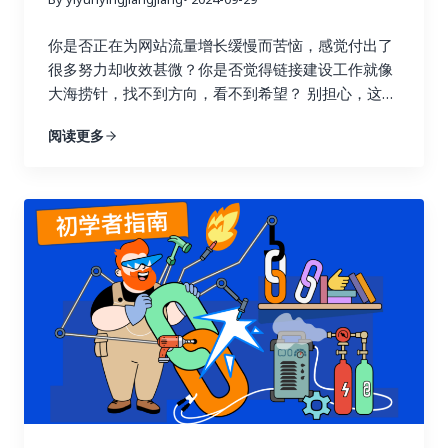
你是否正在为网站流量增长缓慢而苦恼，感觉付出了
很多努力却收效甚微？你是否觉得链接建设工作就像
大海捞针，找不到方向，看不到希望？ 别担心，这篇
指南将为你详细解读如何通过数据驱动策略，在短短
阅读更多
七天内让你的链接建设效果翻倍，实现网站流量的显
著提升！我们将深入探讨链接建设效果追踪与分析的
每一个环节，帮助你告别盲目尝试，开启数据驱动的
新时代。 一、 深入理解链接建设效果追踪的意义 许
多人在进行链接建设时，往往缺乏明确的目标和方
向，就像在黑暗中摸索前行。他们只知道不断地去获
取链接，却不清楚哪些链接真正有效，哪些链接只是
浪费时间和精力。这种做法不仅效率低，还可能适得
其反，损害网站的搜索引擎优化效果。 链接建设效果
追踪就像一盏明灯，照亮前进的道路，它能帮助你清
晰地了解每一次链接建设活动的实际效果，让你知道
哪些策略有效，哪些策略需要改进。就像驾驶汽车需
要查看仪表盘一样，追踪链接建设效果可以让你随时