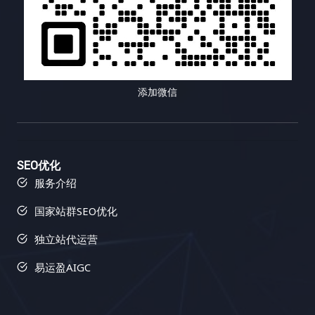
翻译、网站翻译、文档翻译 克服语言障碍，进行网站
估等。内容策略需要与网站的整体营销策略相一致，
链接建设成果，让你对链接建设的效果一目了然，并
本地化 内容优化工具 语法检查、拼写检查、可读性
并根据市场变化和用户反馈进行动态调整。 3. 高质量
根据数据进行优化调整。使用 Semrush 的链接建设
分析 提升网站内容质量，优化用户体验 这个表格列
内容创作 内容为王，优质的内容是吸引用户的基石。
工具可以简化链接建设流程，并提高你的效率，让你
举了一些常用的搜索引擎优化工具类型及其功能和适
确保内容的原创性、专业性、实用性、趣味性、可读
事半功倍，更快地获得结果。 四、Buzzsumo：内容
用场景。选择合适的工具可以帮助你更高效地进行小
性、 shareability 和 SEO 友好性，避免内容的同质
营销利器，打造病毒式传播 Buzzsumo 就像一位社交
语种搜索引擎优化。不同的工具有不同的优缺点，你
化和低质量。可以邀请行业专家、KOL、用户等参与
媒体专家，可以帮助你找到热门话题、影响力人物以
添加微信
需要根据自己的需求和预算进行选择。 五、开启你的
内容创作，提升内容的权威性和影响力。 4. 多渠道内
及病毒式传播的内容，从而提升你的内容营销效果。
小语种搜索引擎优化之旅：从今天开始，走向世界 小
容推广 将创作好的内容通过多种渠道进行推广，例如
它可以帮助你了解哪些内容在你的行业中表现最佳，
语种搜索引擎优化虽然充满挑战，但也充满了机遇。
社交媒体平台、搜索引擎优化、邮件营销、KOL 合
并为你提供内容创作灵感，让你在内容营销的战场上
选择合适的工具，掌握正确的策略，你的网站就能在
作、付费广告、PR传播、社群运营、线下活动、内容
无往不利，打造爆款内容，吸引大量的流量和关注，
SEO优化
全球市场中大放异彩。 六、结语：小语种搜索引擎优
合作、跨平台推广等，最大化内容的曝光度和影响
并最终提升你的网站排名和品牌知名度。 1. 内容研
服务介绍
化，未来可期 随着全球化的不断深入，小语种搜索引
力，触达更广泛的目标用户。 5. 数据驱动持续优化
究：紧跟热点，创作爆款内容 Buzzsumo 可以帮助你
擎优化的重要性日益凸显。它不再是一个可选项，而
持续跟踪内容的传播效果，收集用户反馈，分析用户
找到在社交媒体上被广泛分享的内容，并分析这些内
国家站群SEO优化
是一个必选项。对于想要拓展国际市场的企业来说，
行为数据，例如页面浏览量、跳出率、停留时间、转
容的主题、格式、推广策略等等。通过内容研究，你
独立站代运营
掌握小语种搜索引擎优化技巧至关重要。虽然挑战重
化率等，并根据数据分析结果不断优化内容策略，提
可以了解目标受众的兴趣和需求，并创作更具吸引力
重，但只要你选择合适的工具，制定有效的策略，并
升内容的 ROI，实现内容营销的精细化运营，不断提
的内容，从而吸引更多的链接和分享。Buzzsumo 还
易运盈AIGC
持续学习和改进，就能在全球市场中取得成功。小语
升内容的质量和用户体验。 四、内容多样化策略的实
可以帮助你识别热门话题和趋势，让你始终走在内容
种搜索引擎优化，未来充满希望，让我们一起迎接这
战案例：如何让你的网站流量翻倍？ 让我们以一个在
创作的前沿，抓住热点，创造爆款。了解哪些内容在
个充满机遇的时代！ FAQ：常见问题解答 Q1: 小语种
线教育平台为例，该平台专注于提供编程技能培训课
你的行业中表现最佳，可以帮助你创作更具吸引力的