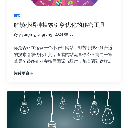
样。在选择工具之前，你需要明确自己的需求和预
的影响力也就越大。链接建设不仅仅关乎排名，更关
算。有些工具功能强大，但价格昂贵；有些工具功能
乎你的在线业务的整体成功与长远发展。一个强大的
简单，但价格亲民。你需要根据自己的实际情况，权
链接配置文件不仅可以带来更高的品牌知名度和更多
博客
衡利弊，选择最合适的工具。 以下是一些常用的链接
的推荐流量，更能建立起坚实的用户信任，为你的业
解锁小语种搜索引擎优化的秘密工具
建设追踪工具，以及它们的优缺点： 除了以上这些工
务带来持续的增长动力。忽视链接建设，就像建造一
具之外，还有其他一些工具也值得考虑，例如
By yiyunyingjiangjiang
• 2024-09-29
座空中楼阁，看似华丽，实则根基不稳，随时可能坍
Majestic SEO、Moz Open Site Explorer 等等。选
塌。试想一下，如果你的网站缺乏来自其他权威网站
你是否正在运营一个小语种网站，却苦于找不到合适
择工具时，不仅要考虑功能和价格，还要考虑易用性
的认可，搜索引擎又该如何判断你的网站的价值和可
的搜索引擎优化工具，看着网站流量停滞不前而一筹
和数据准确性。一个好的工具应该易于上手，操作简
信度呢？ 二、Ahrefs：全能型搜索引擎优化工具，挖
莫展？很多企业在拓展国际市场时，都会遇到这样的
单，并且能够提供准确可靠的数据，为你的决策提供
掘链接宝藏 Ahrefs 就像一位经验丰富的侦探，拥有
困境。你并不孤单，别担心，你并非孤军奋战。在全
依据。 三、 关键指标：哪些数据值得关注？ 在追踪
强大的数据分析能力，可以帮助你深入挖掘竞争对手
阅读更多
球化的浪潮下，越来越多的企业开始将目光投向海外
链接建设效果时，需要关注一些关键指标，这些指标
的链接策略，发现潜在的链接机会，并制定更有效的
市场。这意味着小语种市场蕴藏着巨大的潜力，小语
可以帮助你全面了解链接建设的进展情况。 四、 数
搜索引擎优化策略。它提供了全面的搜索引擎优化数
种搜索引擎优化也随之变得越来越重要。掌握正确的
据分析实战：如何解读数据并优化策略？ 收集数据只
据分析功能，从关键词研究到竞争对手分析，再到网
搜索引擎优化工具，就像找到了一把打开国际市场大
是万里长征的第一步，更重要的是如何解读这些数据
站审核，Ahrefs 都能帮你轻松搞定，让你在搜索引擎
门的金钥匙，能够帮助你的网站在全球范围内获得更
并将它们转化为可操作的洞察力，最终指导我们的行
优化的战场上运筹帷幄，决胜千里。它可以帮助你了
高的曝光率和流量。有效的搜索引擎优化策略可以帮
动，就像一位经验丰富的侦探，需要从蛛丝马迹中找
解你的网站在哪些方面需要改进，以及如何更好地优
助你吸引目标用户，提升品牌知名度，最终带来更高
到破案的关键线索。 首先，你需要对收集到的数据进
化你的网站以获得更高的排名和更多的流量。 1. 竞争
的转化率和收益。 这篇文章将为你揭秘一系列强大且
行整理和分类，就像整理一个杂乱的房间一样，将物
对手分析：知己知彼，百战不殆 使用 Ahrefs 的网站