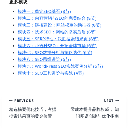
更多模块
模块一：奠定SEO基石 (8节)
模块二：内容营销与SEO的完美结合 (8节)
模块三：链接建设：网站权重的助推器 (8节)
模块四：技术SEO：网站的坚实后盾 (8节)
模块五：SERP特性：决胜搜索结果页 (8节)
模块六：小语种SEO：开拓全球市场 (6节)
模块七：SEO数据分析与策略迭代 (6节)
模块八：SEO思维进阶 (6节)
模块九：WordPress SEO实战案例分析 (6节)
模块十：SEO工具进阶与实战 (4节)
Post
PREVIOUS
NEXT
Navigation
精选摘要优化技巧，占据
零成本提升品牌权威， 知
搜索结果页的黄金位置
识图谱创建与优化指南