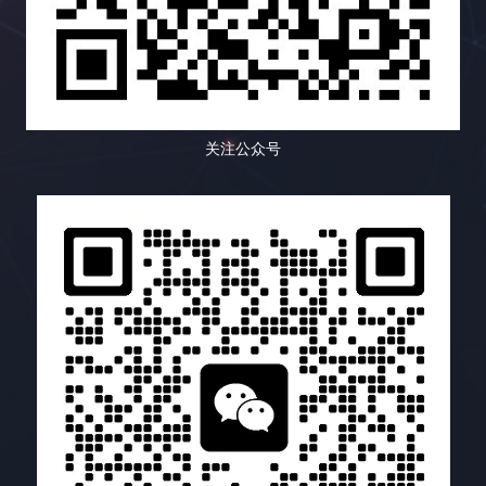
化！ 链接建设不是一蹴而就的项目，而是一个长期而
客转化为忠实的粉丝，最终实现网站流量的持续增
路，快速提升网站排名。它可以帮助你识别你的网站
更高的市场份额。 二、小语种搜索引擎优化工具箱：
复杂的过程，需要不断地学习、实践和优化。 数据驱
长、品牌影响力的提升以及商业目标的全面达成。
存在的问题，并提供解决方案，让你可以更好地优化
武装你的网站，征服全球 想要在小语种搜索引擎优化
动是链接建设成功的关键。 通过追踪和分析数据，你
二、内容多样化策略的武器库：如何让你的网站“百花
你的网站，并获得更好的搜索引擎排名和更多的流
的战场上取得胜利，你需要一套强大的工具来武装你
可以了解哪些策略有效，哪些策略无效，并不断调整
齐放”？ 内容多样化策略的核心在于，根据目标用户
量。 1. 反向链接分析：洞察竞争对手，发现链接机会
的网站。以下是一些经过实战检验的利器，它们涵盖
策略，最终实现网站流量的持续增长，并最终实现你
的精准画像和网站的整体战略定位，选择最合适的内
Semrush 的反向链接分析功能可以帮助你分析竞争对
了关键词研究、网站分析、竞争对手分析、翻译和内
的商业目标。 记住，链接建设是一个马拉松，而不是
容形式，并将这些不同的内容形式有机地结合在一
手的反向链接情况，包括链接数量、链接质量、链接
关注公众号
容优化等多个方面。它们能够帮助你提升网站排名，
短跑，需要坚持不懈的努力和持续的优化。 只有不断
起，构建一个完整、和谐、充满活力的内容生态系
来源等等。通过分析竞争对手的链接策略，你可以找
吸引更多目标用户。 三、小语种搜索引擎优化的最佳
学习，不断改进，才能在激烈的竞争中脱颖而出。 易
统。以下是一些常用的内容形式及其应用场景： 三、
到潜在的链接建设目标，并制定更有效的链接建设策
实践：精耕细作，成就卓越 除了使用合适的工具外，
运盈（Yiyunying）是一家专业的数字营销机构，专
内容多样化策略的实施蓝图：如何打造一个内容丰富
略。Semrush 还可以帮助你识别有毒链接，这些链接
你还需要掌握一些小语种搜索引擎优化的最佳实践。
注于为企业提供全面的搜索引擎优化（SEO）服务。
的网站？ 步骤 详细说明 1. 深入洞察目标用户 不仅仅
可能会损害你的网站排名，及时清理这些链接至关重
这些实践可以帮助你最大化搜索引擎优化的效果，并
凭借多年的行业经验和专业的团队，易运盈致力于帮
是了解用户的基本人口统计学信息，更要深入挖掘他
要。了解竞争对手的链接配置文件可以帮助你识别链
获得长期稳定的排名提升。 四、小语种搜索引擎优化
助客户提升网站在搜索引擎中的排名，增加有机流
们的兴趣爱好、痛点需求、内容偏好、信息获取渠
接建设机会，并制定更有效的策略，从而在竞争中占
工具对比：选择最适合你的武器 工具类型 功能 适用
量，推动业务增长。我们的使命是通过科学的SEO策
道、行为习惯、心理动机、价值观等，构建完整而精
据优势，并避免一些常见的错误。 2. 链接建设工具：
场景 关键词研究工具 关键词挖掘、竞争分析、搜索
略和数据驱动的方法，助力客户在数字化竞争中取得
准的用户画像，为内容创作提供方向。可以使用用户
简化流程，提高效率 Semrush 的链接建设工具可以
量分析 寻找目标关键词，分析关键词竞争程度 网站
领先优势。 模块三：链接建设：网站权重的助推器(8
调研、数据分析、用户访谈、竞品分析等方法进行用
帮助你自动化链接建设流程，例如寻找潜在的链接合
分析工具 流量统计、用户行为分析、页面访问量分析
节详细教程) 更多模块
户洞察。 2. 精准制定内容策略 基于对目标用户的深
作伙伴、发送外联邮件、跟踪链接建设进度等等。这
了解网站运营状况，找出问题所在 竞争对手分析工具
刻理解和网站的整体战略目标，制定一个清晰、具
个工具可以大大提高你的链接建设效率，节省你的时
竞争对手网站分析、关键词排名分析、反向链接分析
体、可执行的内容策略，包括内容主题、内容形式、
间和精力，让你可以专注于更重要的搜索引擎优化工
了解竞争对手的策略，制定竞争策略 翻译工具 文本
发布频率、推广渠道、预算分配、团队协作、绩效评
作。它还可以帮助你管理你的外联活动，并跟踪你的