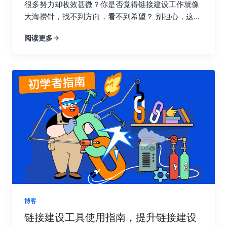
很多努力却收效甚微？你是否觉得链接建设工作就像
大海捞针，找不到方向，看不到希望？ 别担心，这篇
指南将为你详细解读如何通过数据驱动策略，在短短
阅读更多
七天内让你的链接建设效果翻倍，实现网站流量的显
著提升！我们将深入探讨链接建设效果追踪与分析的
每一个环节，帮助你告别盲目尝试，开启数据驱动的
新时代。 一、 深入理解链接建设效果追踪的意义 许
多人在进行链接建设时，往往缺乏明确的目标和方
向，就像在黑暗中摸索前行。他们只知道不断地去获
取链接，却不清楚哪些链接真正有效，哪些链接只是
浪费时间和精力。这种做法不仅效率低，还可能适得
其反，损害网站的搜索引擎优化效果。 链接建设效果
追踪就像一盏明灯，照亮前进的道路，它能帮助你清
晰地了解每一次链接建设活动的实际效果，让你知道
哪些策略有效，哪些策略需要改进。就像驾驶汽车需
要查看仪表盘一样，追踪链接建设效果可以让你随时
掌握网站的“行驶状态”，从而做出更明智的决策。 试
博客
想一下，一个射手如果每次射击后都无法看到箭的落
链接建设工具使用指南，提升链接建设
点，他该如何调整自己的射击姿势和力度呢？链接建