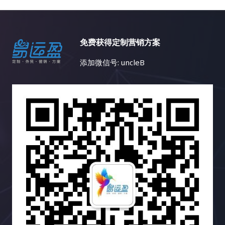
战。不同国家和地区的文化、消费习惯、法律法规等
个持续迭代的过程。你需要定期监控数据，并根据数
态，最终实现网站流量的持续增长、用户参与度的显
吸引目标受众的关注，并最终获得链接。 3. 内容探
都存在差异，需要针对不同的市场制定不同的搜索引
据变化动态调整策略。 这就像一个经验丰富的船长，
著提升以及商业目标的全面达成。 一、告别内容同质
索：打造爆款内容，吸引高质量链接 Ahrefs 的内容
擎优化策略。例如，在某些国家，某些特定产品或服
需要根据风向和水流的变化不断调整航线，才能最终
化：为何内容多样化至关重要？ 想象一下，如果一个
探索功能可以帮助你找到在社交媒体上表现优异的内
免费获得定制营销方案
务的推广可能会受到限制，你需要了解目标市场的相
安全抵达目的地。 市场环境和用户行为都在不断变
花园里只种植着单一品种的花卉，即使再娇艳欲滴，
容。你可以分析这些内容的主题、格式、推广策略等
关法律法规。 再次，竞争激烈也是一个不容忽视的问
化，只有持续地分析数据，才能保持链接建设策略的
也会让人感到单调乏味。同样的道理，如果一个网站
等，从中学习如何创作更具吸引力的内容，从而吸引
添加微信号: uncleB
题。一些热门的小语种市场竞争非常激烈，需要付出
有效性。 五、 案例分析：小红书如何玩转链接建
只提供单一的内容形式，即使文字再优美，设计再精
更多的链接。通过分析热门内容，你可以了解目标受
更多的努力才能获得好的排名。你需要投入更多的时
设？ 小红书作为一个以用户生成内容（UGC）为主的
美，用户也会感到枯燥乏味，最终导致网站流量的流
众感兴趣的话题，并创作更有可能获得链接和分享的
间和资源，进行更深入的关键词研究和内容优化。 最
社交电商平台，其链接建设策略非常值得学习和借
失和用户参与度的下降。 互联网用户是一个极其庞大
内容，从而提升你的内容营销效果。高质量的内容是
后，资源匮乏也是小语种搜索引擎优化面临的一个难
鉴。 小红书的成功并非偶然，而是精心策划和运营的
且异质性极高的群体，不同的用户拥有不同的背景、
吸引链接的关键，因为它可以为用户提供价值，并鼓
题。相比于英语等主流语言，小语种搜索引擎优化的
结果。 让我们深入剖析小红书是如何玩转链接建设
兴趣、需求、学习风格、认知模式和行为习惯。有些
励其他网站链接到你的网站，从而提升你的网站权威
学习资源和工具相对匮乏。找到合适的工具和资源需
的： 小红书的成功案例表明，高质量的内容和活跃的
人喜欢深入阅读长篇的专业文章，有些人则更倾向于
性和排名。好的内容也更容易在社交媒体上被分享，
要花费更多的时间和精力。你可能需要尝试不同的工
社区是链接建设的基石。 通过创造有价值的内容，吸
观看短小精悍的视频教程；有些人对数据和图表情有
从而带来更多的曝光率和流量。 三、Semrush：多功
具，并进行比较和筛选。 然而，挑战与机遇并存。随
引用户参与，并引导用户分享和转载，可以获得大量
独钟，有些人则更容易被生动的故事和案例所打动；
能搜索引擎优化工具，助力链接建设 Semrush 就像
着全球化的深入发展，小语种市场蕴藏着巨大的潜
的、高质量的外部链接，并提升网站的流量、知名度
有些人喜欢积极参与互动，分享自己的观点和经验，
一位多才多艺的助手，可以帮助你进行关键词研究、
力。这是一个尚未完全开发的蓝海市场。掌握小语种
和最终的转化率。 六、 常见误区：你需要避免哪些
有些人则更倾向于被动地接收信息，默默地汲取知
竞争对手分析、网站审核等等，全方位提升你的搜索
搜索引擎优化技巧，就能抢占先机，在蓝海市场中获
坑？ 在进行链接建设的道路上，充满了各种陷阱和误
识。内容多样化策略正是为了满足这些不同用户的个
引擎优化效果。它不仅可以帮助你分析竞争对手，还
得丰厚的回报。想想看，如果你的网站能够在竞争相
区。 避免这些误区可以帮助你少走弯路，提高效率，
性化需求，提供更具针对性、更 engaging、更富有
可以帮助你跟踪你的搜索引擎优化进度，并提供可操
对较小的市场中获得领先地位，那将带来多么巨大的
并最终取得成功。 七、 总结：数据驱动，持续优
吸引力的内容体验，从而提升用户粘性，将偶然的访
作的改进建议，让你在搜索引擎优化的道路上少走弯
商机！你将有机会接触到更广泛的用户群体，并获得