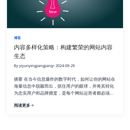
高效的小语种搜索引擎优化工具。我们会深入探讨每
品分门别类地摆放整齐。例如，你可以将链接按照来
分析功能，只需输入竞争对手的域名，即可全面了解
一种工具的功能和优势，并提供一些实际操作的建
源网站的权威性、链接类型（如文本链接、图片链
他们的反向链接情况。你可以分析他们的链接来源、
议，帮助你克服语言障碍，精准定位目标用户，让你
接、目录链接等）、锚文本的相关性等进行分类。 清
链接类型、锚文本等等，从中学习他们的成功经验，
的网站在国际竞争中脱颖而出，最终实现业务的蓬勃
晰的分类有助于你更好地理解数据的结构，为后续的
并找到可以借鉴的链接建设策略。更重要的是，你可
发展。做好准备，一起开启小语种搜索引擎优化的奇
分析打下坚实的基础。 接下来，你需要分析不同类型
以识别竞争对手获得链接的网站，并尝试从相同的网
妙旅程！ 一、小语种搜索引擎优化的挑战与机遇：扬
的链接对网站关键指标的影响，例如，来自高权重、
站获取链接。这是一种非常有效的链接建设策略，可
博客
帆出海，乘风破浪 在进军国际市场时，小语种搜索引
高相关性网站的链接是否带来了更多的推荐流量？包
以让你事半功倍，快速提升你的网站排名。通过深入
内容多样化策略：构建繁荣的网站内容
擎优化无疑是一块难啃的骨头。它不像英语搜索引擎
含目标关键词的锚文本是否提升了网站在搜索引擎结
分析竞争对手的链接，你可以了解他们的优势和劣
生态
优化那样有丰富的资源和工具。与主流语言英语相
果页面中的排名？来自社交媒体平台的链接是否带来
势，并制定更具针对性的链接建设策略，从而在竞争
比，小语种搜索引擎优化面临着诸多挑战，例如西班
了更高的用户参与度？ 这些指标就像一个仪表盘，可
中占据优势。 2. 关键词研究：精准定位，事半功倍
By yiyunyingjiangjiang
• 2024-09-29
牙语、德语、法语、意大利语、葡萄牙语、俄语、日
以帮助你实时监控网站的“健康状况”。 通过深入的数
Ahrefs 的关键词研究功能可以帮助你找到与你的行业
语、韩语、阿拉伯语等等，每一个语种都有其独特的
据分析，你可以发现哪些链接建设策略真正有效，哪
摘要 在当今信息爆炸的数字时代，如何让你的网站在
相关的关键词，并分析这些关键词的搜索量、竞争程
语法和文化背景。这使得搜索引擎优化策略的制定更
些策略只是徒劳无功。例如，你可能会发现，来自行
海量信息中脱颖而出，抓住用户的眼球，并将其转化
度以及排名情况。通过关键词研究，你可以找到潜在
加复杂，我们需要针对不同的语言和文化制定不同的
业权威博客的链接带来了大量的目标流量和转化，而
为忠实用户和品牌拥趸，是每个网站运营者都必须认
的链接建设目标，例如与你行业相关的博客、论坛和
策略。 首先，语言障碍是显而易见的。不懂小语种，
来自低质量论坛的链接则几乎没有效果，甚至可能损
真思考的战略性问题。内容多样化策略，正是解决这
新闻网站。你还可以使用 Ahrefs 来分析哪些关键词
阅读更多
就很难理解目标市场的用户需求、搜索习惯和文化背
害网站的声誉。 基于这些发现，你可以及时调整你的
一难题的关键所在。本文将深入探讨内容多样化策略
为你的竞争对手带来了最多的流量，并以此为参考，
景，更难以进行有效的关键词研究和内容创作。你可
链接建设策略，将更多的资源和精力投入到有效的策
的核心理念，并详细阐述如何利用博客文章、案例研
优化你的关键词策略，从而获得更多的搜索流量。找
能需要借助翻译工具或者专业的翻译人员，这无疑会
略上，就像一个精明的投资者，会将资金投入到最有
究、视频、信息图表、互动内容等多种内容形式，构
到合适的关键词是链接建设的关键，因为它可以帮助
增加成本和时间。 其次，市场差异也是一个重要的挑
潜力的项目中。 数据分析不是一次性的工作，而是一
建一个内容丰富、形式多样、引人入胜的网站内容生
你找到相关的链接机会，并创建更有针对性的内容，