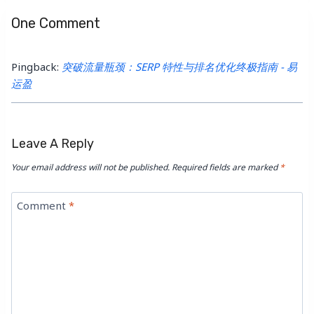
One Comment
Pingback:
突破流量瓶颈：SERP 特性与排名优化终极指南 - 易
运盈
Leave A Reply
Your email address will not be published.
Required fields are marked
*
Comment
*