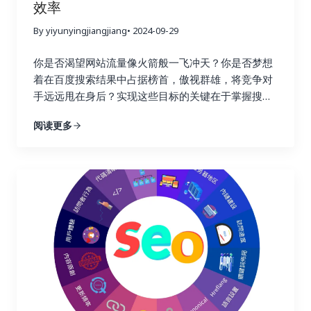
效率
设也是如此，只有不断追踪效果，才能知道哪些策略
命中了目标，哪些策略需要调整。通过追踪链接建设
By yiyunyingjiangjiang
• 2024-09-29
效果，你可以避免无效的努力，将宝贵的资源集中到
真正有效的策略上，从而最大化投资回报率，就像一
你是否渴望网站流量像火箭般一飞冲天？你是否梦想
个精明的投资者，会仔细分析市场行情，选择最具潜
着在百度搜索结果中占据榜首，傲视群雄，将竞争对
力的投资项目。 更重要的是，追踪链接建设效果可以
手远远甩在身后？实现这些目标的关键在于掌握搜索
帮助你深入了解用户的行为模式。你可以了解用户通
引擎优化的精髓，而链接建设正是其中最为重要的环
阅读更多
过哪些链接访问你的网站，他们在你的网站上停留了
节！不要再浪费宝贵的时间和精力在低效的搜索引擎
多久，浏览了哪些页面，点击了哪些按钮，甚至完成
优化策略上！这篇终极指南将为你揭开链接建设的秘
了哪些转化行为。这些数据就像一座宝藏，蕴藏着巨
密，手把手教你如何利用 Ahrefs、Semrush 和
大的商业价值。通过分析这些数据，你可以更好地理
Buzzsumo 这三大神器，轻松提升链接建设效率，让
解用户的需求和痛点，优化网站内容和用户体验，最
你的网站在竞争激烈的线上世界中脱颖而出，成为行
终提高转化率，实现业务的持续增长。这不仅仅是简
业领军者！ 一、链接建设的重要性：为什么它如此重
单的流量获取，而是将流量转化为实际的商业价值，
要？ 在搜索引擎优化这个复杂而精妙的领域中，链接
最终实现盈利。 二、 如何选择合适的链接建设追踪
就好比一张张珍贵的选票，每一张都代表着对你网站
工具？ 市面上有很多链接建设追踪工具，它们的功能
权威性和可信度的认可。高质量的链接越多，搜索引
和价格各不相同。选择合适的工具至关重要，就像一
擎就越信任你的网站，你的排名自然也就越高。这就
个工匠需要选择合适的工具才能更好地完成工作一
好比现实生活中的社交圈，朋友越多，人脉越广，你